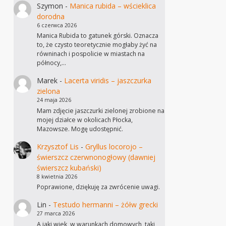
Szymon
-
Manica rubida – wścieklica
dorodna
6 czerwca 2026
Manica Rubida to gatunek górski. Oznacza
to, że czysto teoretycznie mogłaby żyć na
równinach i pospolicie w miastach na
północy,…
Marek
-
Lacerta viridis – jaszczurka
zielona
24 maja 2026
Mam zdjęcie jaszczurki zielonej zrobione na
mojej działce w okolicach Płocka,
Mazowsze. Mogę udostępnić.
Krzysztof Lis
-
Gryllus locorojo –
świerszcz czerwnonogłowy (dawniej
świerszcz kubański)
8 kwietnia 2026
Poprawione, dziękuję za zwrócenie uwagi.
Lin
-
Testudo hermanni – żółw grecki
27 marca 2026
A jaki wiek, w warunkach domowych, taki