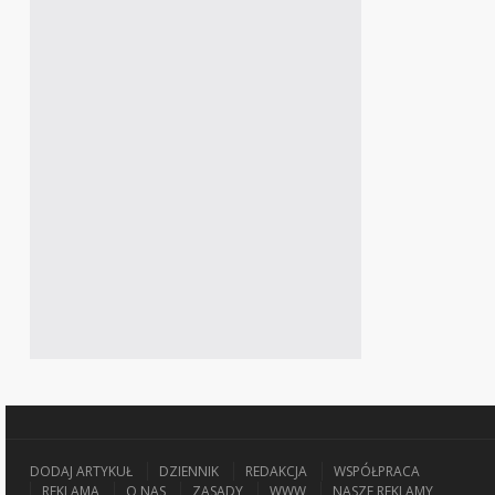
DODAJ ARTYKUŁ
DZIENNIK
REDAKCJA
WSPÓŁPRACA
REKLAMA
O NAS
ZASADY
WWW
NASZE REKLAMY