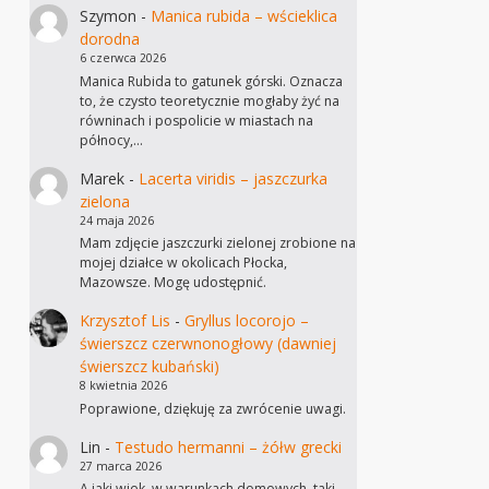
Szymon
-
Manica rubida – wścieklica
dorodna
6 czerwca 2026
Manica Rubida to gatunek górski. Oznacza
to, że czysto teoretycznie mogłaby żyć na
równinach i pospolicie w miastach na
północy,…
Marek
-
Lacerta viridis – jaszczurka
zielona
24 maja 2026
Mam zdjęcie jaszczurki zielonej zrobione na
mojej działce w okolicach Płocka,
Mazowsze. Mogę udostępnić.
Krzysztof Lis
-
Gryllus locorojo –
świerszcz czerwnonogłowy (dawniej
świerszcz kubański)
8 kwietnia 2026
Poprawione, dziękuję za zwrócenie uwagi.
Lin
-
Testudo hermanni – żółw grecki
27 marca 2026
A jaki wiek, w warunkach domowych, taki