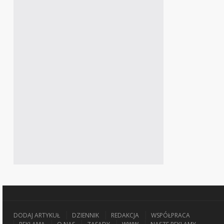
DODAJ ARTYKUŁ
DZIENNIK
REDAKCJA
WSPÓŁPRACA