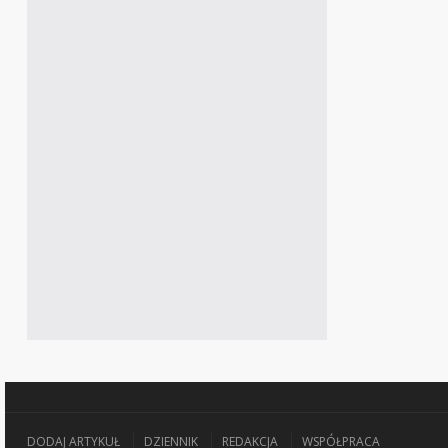
DODAJ ARTYKUŁ
DZIENNIK
REDAKCJA
WSPÓŁPRACA