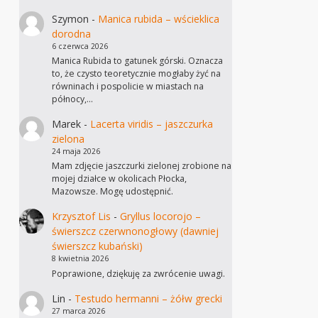
Szymon
-
Manica rubida – wścieklica
dorodna
6 czerwca 2026
Manica Rubida to gatunek górski. Oznacza
to, że czysto teoretycznie mogłaby żyć na
równinach i pospolicie w miastach na
północy,…
Marek
-
Lacerta viridis – jaszczurka
zielona
24 maja 2026
Mam zdjęcie jaszczurki zielonej zrobione na
mojej działce w okolicach Płocka,
Mazowsze. Mogę udostępnić.
Krzysztof Lis
-
Gryllus locorojo –
świerszcz czerwnonogłowy (dawniej
świerszcz kubański)
8 kwietnia 2026
Poprawione, dziękuję za zwrócenie uwagi.
Lin
-
Testudo hermanni – żółw grecki
27 marca 2026