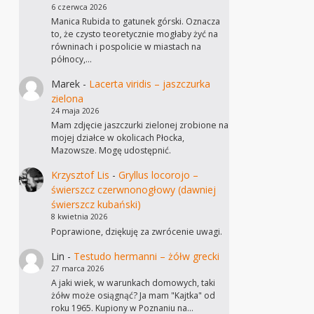
6 czerwca 2026
Manica Rubida to gatunek górski. Oznacza
to, że czysto teoretycznie mogłaby żyć na
równinach i pospolicie w miastach na
północy,…
Marek
-
Lacerta viridis – jaszczurka
zielona
24 maja 2026
Mam zdjęcie jaszczurki zielonej zrobione na
mojej działce w okolicach Płocka,
Mazowsze. Mogę udostępnić.
Krzysztof Lis
-
Gryllus locorojo –
świerszcz czerwnonogłowy (dawniej
świerszcz kubański)
8 kwietnia 2026
Poprawione, dziękuję za zwrócenie uwagi.
Lin
-
Testudo hermanni – żółw grecki
27 marca 2026
A jaki wiek, w warunkach domowych, taki
żółw może osiągnąć? Ja mam "Kajtka" od
roku 1965. Kupiony w Poznaniu na…