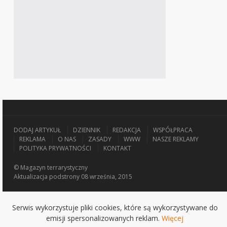
DODAJ ARTYKUŁ
DZIENNIK
REDAKCJA
WSPÓŁPRACA
REKLAMA
O NAS
ZASADY
WWW
NASZE REKLAMY
POLITYKA PRYWATNOŚCI
KONTAKT
© Magazyn terrarystyczny
Aktualizacja
podstrony 08 września, 2015
Serwis wykorzystuje pliki cookies, które są wykorzystywane do
emisji spersonalizowanych reklam.
Więcej