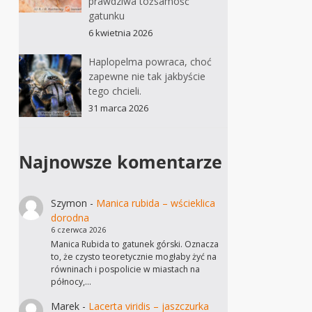
prawdziwa tożsamość
gatunku
6 kwietnia 2026
Haplopelma powraca, choć
zapewne nie tak jakbyście
tego chcieli.
31 marca 2026
Najnowsze komentarze
Szymon
-
Manica rubida – wścieklica
dorodna
6 czerwca 2026
Manica Rubida to gatunek górski. Oznacza
to, że czysto teoretycznie mogłaby żyć na
równinach i pospolicie w miastach na
północy,…
Marek
-
Lacerta viridis – jaszczurka