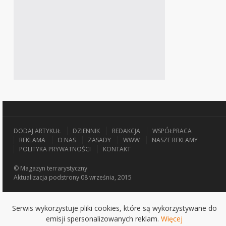
DODAJ ARTYKUŁ
DZIENNIK
REDAKCJA
WSPÓŁPRACA
REKLAMA
O NAS
ZASADY
WWW
NASZE REKLAMY
POLITYKA PRYWATNOŚCI
KONTAKT
© Magazyn terrarystyczny
Aktualizacja
podstrony 08 września, 2015
Serwis wykorzystuje pliki cookies, które są wykorzystywane do
emisji spersonalizowanych reklam.
Więcej