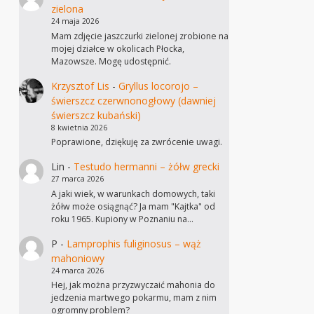
zielona
24 maja 2026
Mam zdjęcie jaszczurki zielonej zrobione na
mojej działce w okolicach Płocka,
Mazowsze. Mogę udostępnić.
Krzysztof Lis
-
Gryllus locorojo –
świerszcz czerwnonogłowy (dawniej
świerszcz kubański)
8 kwietnia 2026
Poprawione, dziękuję za zwrócenie uwagi.
Lin
-
Testudo hermanni – żółw grecki
27 marca 2026
A jaki wiek, w warunkach domowych, taki
żółw może osiągnąć? Ja mam "Kajtka" od
roku 1965. Kupiony w Poznaniu na…
P
-
Lamprophis fuliginosus – wąż
mahoniowy
24 marca 2026
Hej, jak można przyzwyczaić mahonia do
jedzenia martwego pokarmu, mam z nim
ogromny problem?