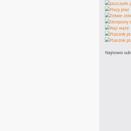
Najnowsi subs