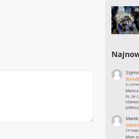
Najnow
Szymo
dorod
6 czerw
Manica 
to, że 
równina
północ
Marek
zielon
24 maja
Mam zdj