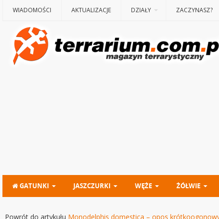
WIADOMOŚCI
AKTUALIZACJE
DZIAŁY
ZACZYNASZ?
GATUNKI
JASZCZURKI
WĘŻE
ŻÓŁWIE
Powrót do artykułu
Monodelphis domestica – opos krótkoogonow