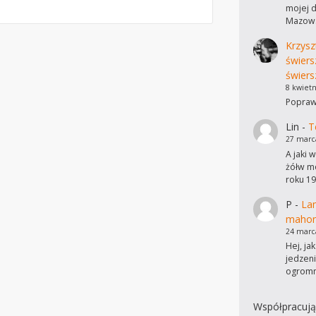
mojej d
Mazows
Krzysz
świers
świers
8 kwietn
Poprawi
Lin
-
T
27 marc
A jaki 
żółw mo
roku 19
P
-
Lam
mahon
24 marc
Hej, ja
jedzen
ogromn
Współpracują