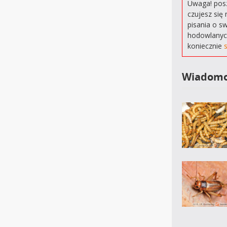
Uwaga! posz
czujesz się 
pisania o s
hodowlanyc
koniecznie
Wiadomo