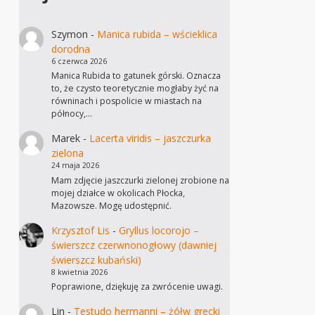
Szymon
-
Manica rubida – wścieklica
dorodna
6 czerwca 2026
Manica Rubida to gatunek górski. Oznacza
to, że czysto teoretycznie mogłaby żyć na
równinach i pospolicie w miastach na
północy,…
Marek
-
Lacerta viridis – jaszczurka
zielona
24 maja 2026
Mam zdjęcie jaszczurki zielonej zrobione na
mojej działce w okolicach Płocka,
Mazowsze. Mogę udostępnić.
Krzysztof Lis
-
Gryllus locorojo –
świerszcz czerwnonogłowy (dawniej
świerszcz kubański)
8 kwietnia 2026
Poprawione, dziękuję za zwrócenie uwagi.
Lin
-
Testudo hermanni – żółw grecki