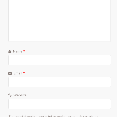
Name
*
Email
*
Website
Zapamiętaj moje dane w tej przeglądarce podczas pisania