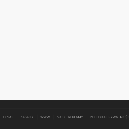
O NAS
ZASADY
WWW
NASZE REKLAMY
POLITYKA PRYWATNOŚC