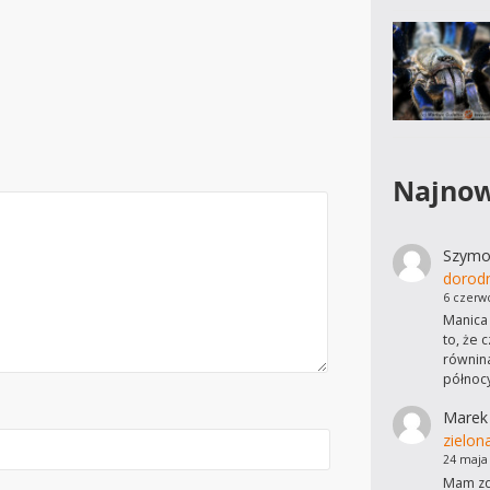
Najnow
Szymo
dorod
6 czerw
Manica 
to, że 
równina
północ
Marek
zielon
24 maja
Mam zdj