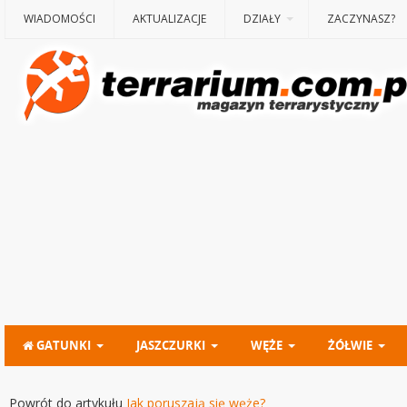
WIADOMOŚCI
AKTUALIZACJE
DZIAŁY
ZACZYNASZ?
GATUNKI
JASZCZURKI
WĘŻE
ŻÓŁWIE
Powrót do artykułu
Jak poruszają się węże?