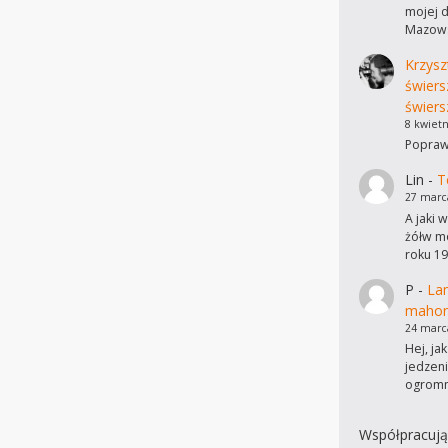
mojej d
Mazows
Krzysz
świers
świers
8 kwietn
Poprawi
Lin
-
T
27 marc
A jaki 
żółw mo
roku 19
P
-
Lam
mahon
24 marc
Hej, ja
jedzen
ogromn
Współpracują