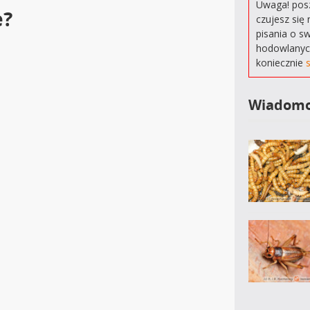
Uwaga! posz
e?
czujesz się 
pisania o s
hodowlanyc
koniecznie
Wiadomo