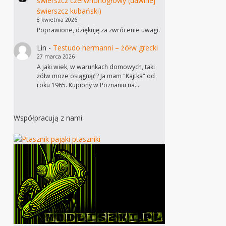
świerszcz czerwnonogłowy (dawniej
świerszcz kubański)
8 kwietnia 2026
Poprawione, dziękuję za zwrócenie uwagi.
Lin
-
Testudo hermanni – żółw grecki
27 marca 2026
A jaki wiek, w warunkach domowych, taki
żółw może osiągnąć? Ja mam "Kajtka" od
roku 1965. Kupiony w Poznaniu na…
Współpracują z nami