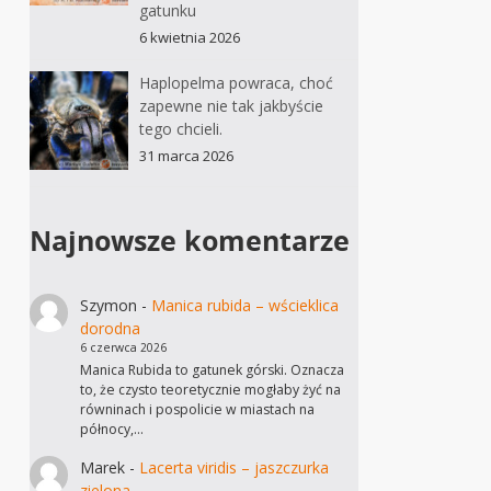
gatunku
6 kwietnia 2026
Haplopelma powraca, choć
zapewne nie tak jakbyście
tego chcieli.
31 marca 2026
Najnowsze komentarze
Szymon
-
Manica rubida – wścieklica
dorodna
6 czerwca 2026
Manica Rubida to gatunek górski. Oznacza
to, że czysto teoretycznie mogłaby żyć na
równinach i pospolicie w miastach na
północy,…
Marek
-
Lacerta viridis – jaszczurka
zielona