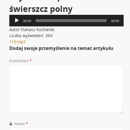
świerszcz polny
Odtwarzacz
00:00
00:00
plików
Autor Dariusz Kucharski
dźwiękowych
Liczba wyświetleń: 394
110.mp3
Dodaj swoje przemyślenie na temat artykułu
Komentarz
*
Name
*