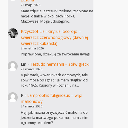
24 maja 2026
Mam zdjęcie jaszczurki zielonej zrobione na
mojej działce w okolicach Płocka,
Mazowsze. Mogę udostępnić.
Krzysztof Lis
-
Gryllus locorojo –
świerszcz czerwnonogłowy (dawniej
świerszcz kubański)
8 kwietnia 2026
Poprawione, dziękuję za zwrócenie uwagi.
Lin
-
Testudo hermanni – żółw grecki
27 marca 2026
A jaki wiek, w warunkach domowych, taki
żółw może osiągnąć? Ja mam "Kajtka" od
roku 1965. Kupiony w Poznaniu na…
P
-
Lamprophis fuliginosus – wąż
mahoniowy
24 marca 2026
Hej, jak można przyzwyczaić mahonia do
jedzenia martwego pokarmu, mam z nim
ogromny problem?