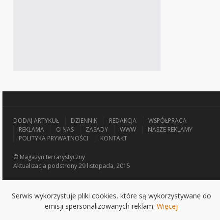
DODAJ ARTYKUŁ
DZIENNIK
REDAKCJA
WSPÓŁPRACA
REKLAMA
O NAS
ZASADY
WWW
NASZE REKLAMY
POLITYKA PRYWATNOŚCI
KONTAKT
© Magazyn terrarystyczny
Aktualizacja
podstrony 29 listopada, 2015
Serwis wykorzystuje pliki cookies, które są wykorzystywane do
emisji spersonalizowanych reklam.
Więcej