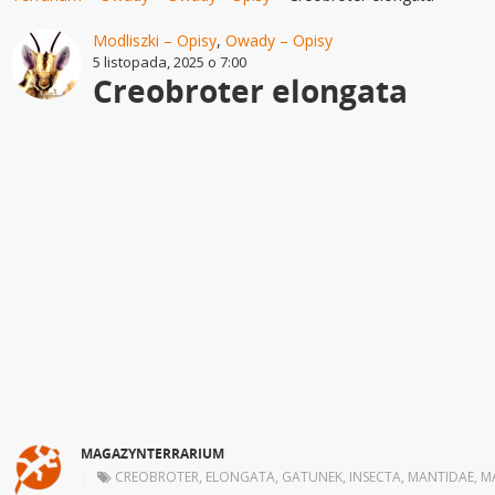
Modliszki – Opisy
,
Owady – Opisy
5 listopada, 2025 o 7:00
Creobroter elongata
MAGAZYNTERRARIUM
|
CREOBROTER
,
ELONGATA
,
GATUNEK
,
INSECTA
,
MANTIDAE
,
M