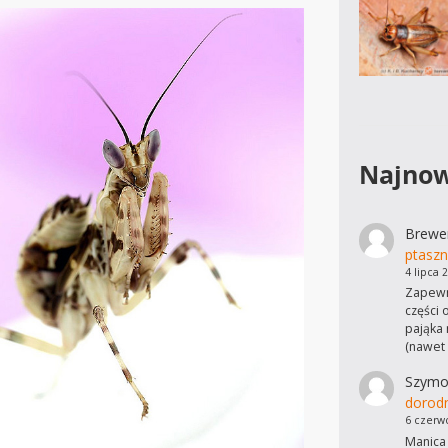
Najnow
Brewe
ptaszn
4 lipca 
Zapewn
części 
pająka 
(nawet
Szymo
dorod
6 czerw
Manica 