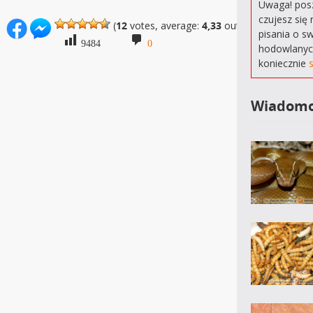
Uwaga! posz
czujesz się 
(
12
votes, average:
4,33
out of 5)
pisania o s
9484
0
hodowlanyc
koniecznie
Wiadomo