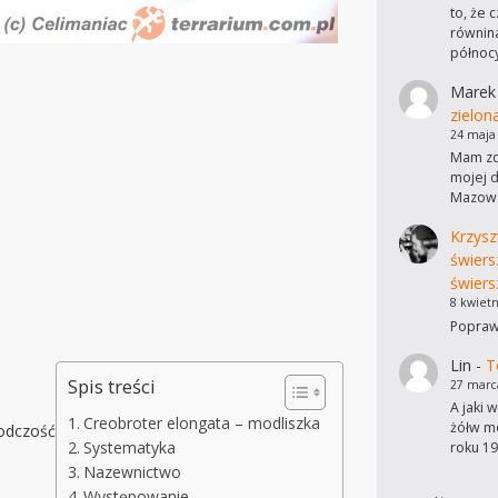
to, że 
równina
północ
Marek
zielon
24 maja
Mam zdj
mojej d
Mazows
Krzysz
świers
świers
8 kwietn
Poprawi
Lin
-
T
Spis treści
27 marc
A jaki 
Creobroter elongata – modliszka
żółw mo
rodczość
Systematyka
roku 19
Nazewnictwo
Występowanie