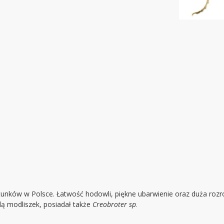
atunków w Polsce. Łatwość hodowli, piękne ubarwienie oraz duża roz
lą modliszek, posiadał także
Creobroter sp.