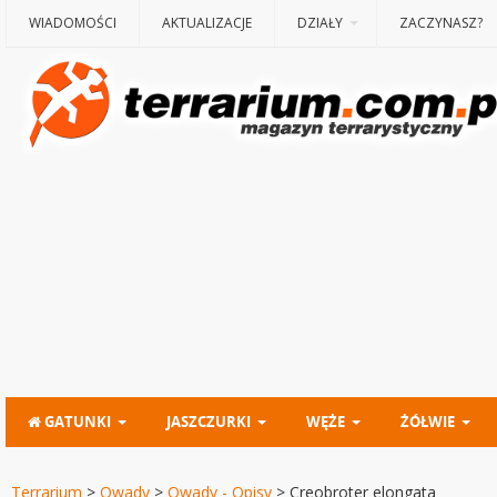
WIADOMOŚCI
AKTUALIZACJE
DZIAŁY
ZACZYNASZ?
GATUNKI
JASZCZURKI
WĘŻE
ŻÓŁWIE
Terrarium
>
Owady
>
Owady - Opisy
>
Creobroter elongata