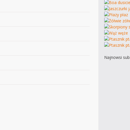
Najnowsi subs