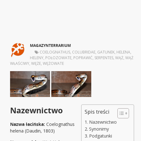
MAGAZYNTERRARIUM
|
COELOGNATHUS
,
COLUBRIDAE
,
GATUNEK
,
HELENA
,
HELENY
,
POŁOZOWATE
,
POPRAWIĆ
,
SERPENTES
,
WĄŻ
,
WĄŻ
WŁAŚCIWY
,
WĘŻE
,
WĘŻOWATE
Nazewnictwo
Spis treści
Nazewnictwo
Nazwa łacińska:
Coelognathus
Synonimy
helena (Daudin, 1803)
Podgatunki