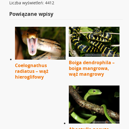
Liczba wyświetleń: 4412
Powiązane wpisy
Boiga dendrophila –
Coelognathus
boiga mangrowa,
radiatus – wąż
wąż mangrowy
hieroglifowy