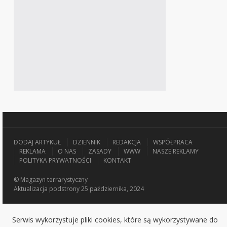
DODAJ ARTYKUŁ
DZIENNIK
REDAKCJA
WSPÓŁPRACA
REKLAMA
O NAS
ZASADY
WWW
NASZE REKLAMY
POLITYKA PRYWATNOŚCI
KONTAKT
© Magazyn terrarystyczny
Aktualizacja
podstrony 25 października, 2024
Serwis wykorzystuje pliki cookies, które są wykorzystywane do