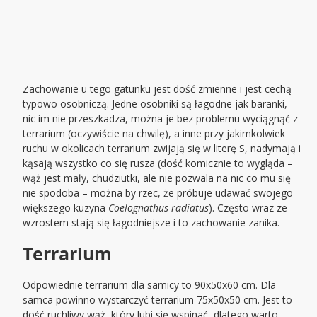
Zachowanie u tego gatunku jest dość zmienne i jest cechą
typowo osobniczą. Jedne osobniki są łagodne jak baranki,
nic im nie przeszkadza, można je bez problemu wyciągnąć z
terrarium (oczywiście na chwilę), a inne przy jakimkolwiek
ruchu w okolicach terrarium zwijają się w literę S, nadymają i
kąsają wszystko co się rusza (dość komicznie to wygląda –
wąż jest mały, chudziutki, ale nie pozwala na nic co mu się
nie spodoba – można by rzec, że próbuje udawać swojego
większego kuzyna
Coelognathus radiatus
). Często wraz ze
wzrostem stają się łagodniejsze i to zachowanie zanika.
Terrarium
Odpowiednie terrarium dla samicy to 90x50x60 cm. Dla
samca powinno wystarczyć terrarium 75x50x50 cm. Jest to
dość ruchliwy wąż, który lubi się wspinać, dlatego warto