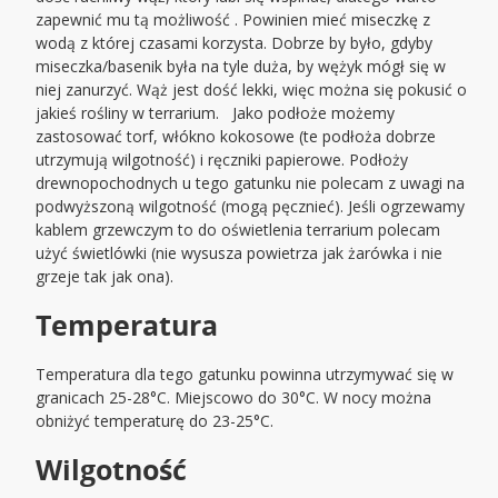
zapewnić mu tą możliwość . Powinien mieć miseczkę z
wodą z której czasami korzysta. Dobrze by było, gdyby
miseczka/basenik była na tyle duża, by wężyk mógł się w
niej zanurzyć. Wąż jest dość lekki, więc można się pokusić o
jakieś rośliny w terrarium. Jako podłoże możemy
zastosować torf, włókno kokosowe (te podłoża dobrze
utrzymują wilgotność) i ręczniki papierowe. Podłoży
drewnopochodnych u tego gatunku nie polecam z uwagi na
podwyższoną wilgotność (mogą pęcznieć). Jeśli ogrzewamy
kablem grzewczym to do oświetlenia terrarium polecam
użyć świetlówki (nie wysusza powietrza jak żarówka i nie
grzeje tak jak ona).
Temperatura
Temperatura dla tego gatunku powinna utrzymywać się w
granicach 25-28°C. Miejscowo do 30°C. W nocy można
obniżyć temperaturę do 23-25°C.
Wilgotność