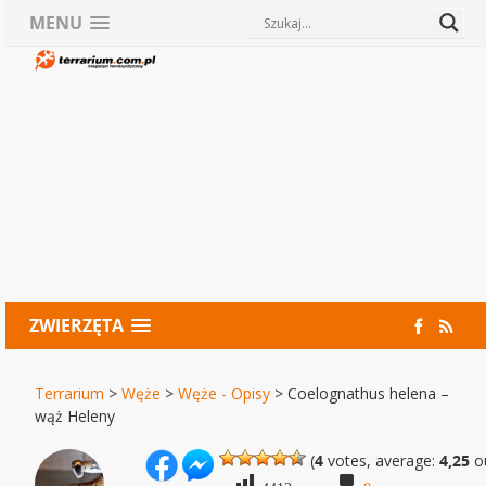
MENU
ZWIERZĘTA
Terrarium
>
Węże
>
Węże - Opisy
>
Coelognathus helena –
wąż Heleny
(
4
votes, average:
4,25
ou