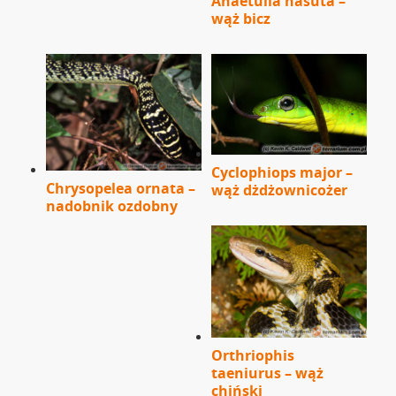
Ahaetulla nasuta –
wąż bicz
Cyclophiops major –
Chrysopelea ornata –
wąż dżdżownicożer
nadobnik ozdobny
Orthriophis
taeniurus – wąż
chiński