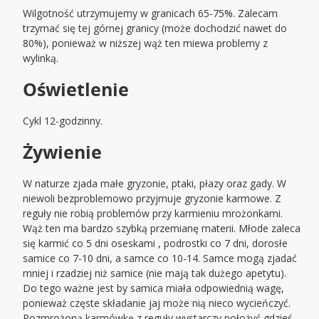
Wilgotność utrzymujemy w granicach 65-75%. Zalecam
trzymać się tej górnej granicy (może dochodzić nawet do
80%), ponieważ w niższej wąż ten miewa problemy z
wylinką.
Oświetlenie
Cykl 12-godzinny.
Żywienie
W naturze zjada małe gryzonie, ptaki, płazy oraz gady. W
niewoli bezproblemowo przyjmuje gryzonie karmowe. Z
reguły nie robią problemów przy karmieniu mrożonkami.
Wąż ten ma bardzo szybką przemianę materii. Młode zaleca
się karmić co 5 dni oseskami , podrostki co 7 dni, dorosłe
samice co 7-10 dni, a samce co 10-14. Samce mogą zjadać
mniej i rzadziej niż samice (nie mają tak dużego apetytu).
Do tego ważne jest by samica miała odpowiednią wagę,
ponieważ częste składanie jaj może nią nieco wycieńczyć.
Rozmrożoną karmówkę z reguły wystarczy położyć gdzieś