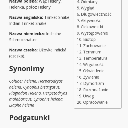
Nazwa polska:
Wąż Heleny,
Odmiany
Helenka, połoz Heleny
Wygląd
Długowieczność
Nazwa angielska:
Trinket Snake,
Aktywność
Indian Trinket Snake
Ciekawostki
Występowanie
Nazwa niemiecka:
Indische
Biotop
Schmucknatter
Zachowanie
Nazwa czeska:
Užovka indická
Terrarium
(czeska).
Temperatura
Wilgotność
Synonimy
Oświetlenie
Żywienie
Coluber helena, Herpetodryas
Dymorfizm
helena, Cynophis bistrigatus,
Rozmnażanie
Plagiodon Helena, Herpetodryas
Uwagi
malabaricus, Cynophis helena,
Opracowanie
Elaphe helena
Podgatunki