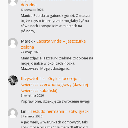
dorodna
6 czerwca 2026
Manica Rubida to gatunek górski. Oznacza
to, że czysto teoretycznie mogłaby żyć na
równinach i pospolicie w miastach na
północy,…
Marek
-
Lacerta viridis – jaszczurka
zielona
24 maja 2026
Mam zdjęcie jaszczurki zielonej zrobione na
mojej działce w okolicach Płocka,
Mazowsze. Mogę udostępnić.
Krzysztof Lis
-
Gryllus locorojo –
świerszcz czerwnonogłowy (dawniej
świerszcz kubański)
8 kwietnia 2026
Poprawione, dziękuję za zwrócenie uwagi.
Lin
-
Testudo hermanni – żółw grecki
27 marca 2026
A jaki wiek, w warunkach domowych, taki
żółw może osiągnąć? Ja mam "Kajtka" od