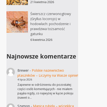
21 kwietnia 2026
Świerszcz czerwonogłowy
(Gryllus locorojo) w
hodowlach: pochodzenie i
prawdziwa tożsamość
gatunku
6 kwietnia 2026
Najnowsze komentarze
Brewer
-
Polskie nazewnictwo
ptaszników – Liczymy na Wasze opinie!
4 lipca 2026
Zapewne w odróżnieniu do pozostałej
części osób komentujących - nie miałem
pająka nigdy, co najwyżej w kącie pokoju
(nawet o…
Szymon
-
Manica rubida – wścieklica