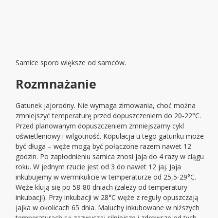
Samice sporo większe od samców.
Rozmnażanie
Gatunek jajorodny. Nie wymaga zimowania, choć można
zmniejszyć temperaturę przed dopuszczeniem do 20-22°C.
Przed planowanym dopuszczeniem zmniejszamy cykl
oświetleniowy i wilgotność. Kopulacja u tego gatunku może
być długa – węże mogą być połączone razem nawet 12
godzin. Po zapłodnieniu samica znosi jaja do 4 razy w ciągu
roku. W jednym rzucie jest od 3 do nawet 12 jaj. Jaja
inkubujemy w wermikulicie w temperaturze od 25,5-29°C.
Węże klują się po 58-80 dniach (zależy od temperatury
inkubacji). Przy inkubacji w 28°C węże z reguły opuszczają
jajka w okolicach 65 dnia. Maluchy inkubowane w niższych
temperaturach są zazwyczaj silniejsze i zdrowsze od tych