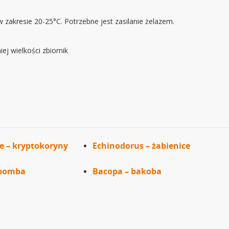
akresie 20-25°C. Potrzebne jest zasilanie żelazem.
ej wielkości zbiornik
e – kryptokoryny
Echinodorus – żabienice
abomba
Bacopa – bakoba