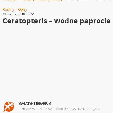
Rośliny – Opisy
13 marca, 2018 o 0:51
Ceratopteris – wodne paprocie
MAGAZYNTERRARIUM
|
AKWARIUM
,
AKWATERRARIUM
,
ROŚLINA NIETRUJĄCA