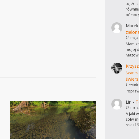
to, że 
równina
północ
Marek
zielon
24 maja
Mam zdj
mojej d
Mazows
Krzysz
świers
świers
8 kwietn
Poprawi
Lin
-
T
27 marc
A jaki 
żółw mo
roku 19