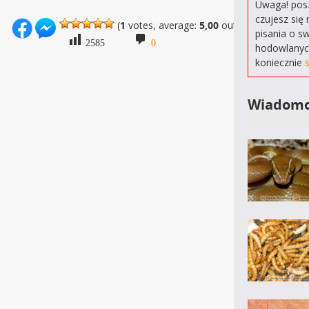
Uwaga! posz
czujesz się 
(
1
votes, average:
5,00
out of 5)
pisania o s
2585
0
hodowlanyc
koniecznie
Wiadomo