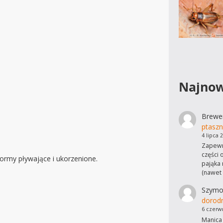
Najnow
Brewe
ptaszn
4 lipca 
Zapewn
części 
formy pływające i ukorzenione.
pająka 
(nawet
Szymo
dorod
6 czerw
Manica 