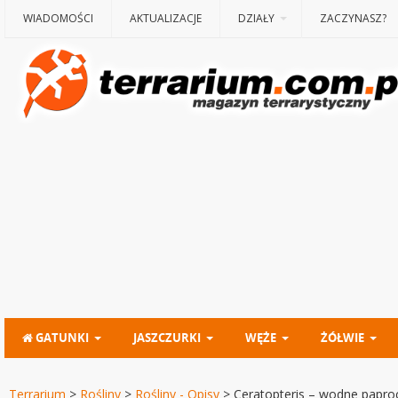
WIADOMOŚCI
AKTUALIZACJE
DZIAŁY
ZACZYNASZ?
GATUNKI
JASZCZURKI
WĘŻE
ŻÓŁWIE
Terrarium
>
Rośliny
>
Rośliny - Opisy
>
Ceratopteris – wodne papro