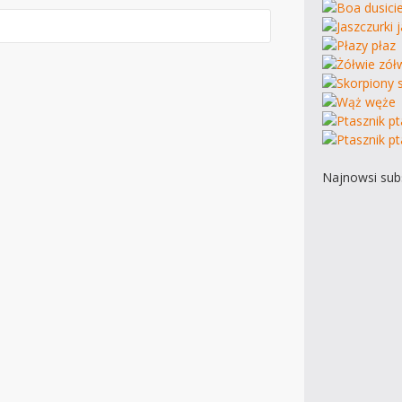
Najnowsi subs