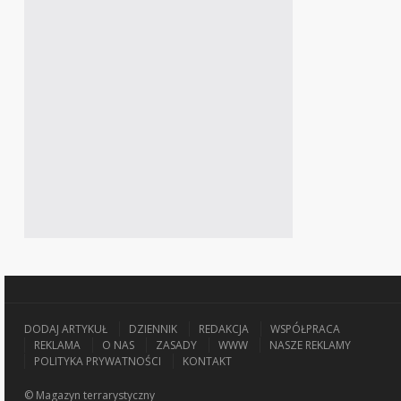
DODAJ ARTYKUŁ
DZIENNIK
REDAKCJA
WSPÓŁPRACA
REKLAMA
O NAS
ZASADY
WWW
NASZE REKLAMY
POLITYKA PRYWATNOŚCI
KONTAKT
© Magazyn terrarystyczny