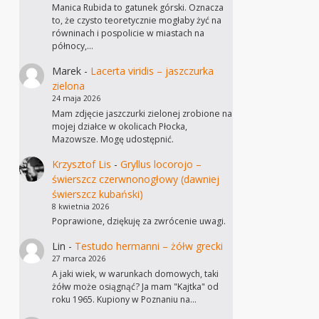
Manica Rubida to gatunek górski. Oznacza
to, że czysto teoretycznie mogłaby żyć na
równinach i pospolicie w miastach na
północy,…
Marek
-
Lacerta viridis – jaszczurka
zielona
24 maja 2026
Mam zdjęcie jaszczurki zielonej zrobione na
mojej działce w okolicach Płocka,
Mazowsze. Mogę udostępnić.
Krzysztof Lis
-
Gryllus locorojo –
świerszcz czerwnonogłowy (dawniej
świerszcz kubański)
8 kwietnia 2026
Poprawione, dziękuję za zwrócenie uwagi.
Lin
-
Testudo hermanni – żółw grecki
27 marca 2026
A jaki wiek, w warunkach domowych, taki
żółw może osiągnąć? Ja mam "Kajtka" od
roku 1965. Kupiony w Poznaniu na…