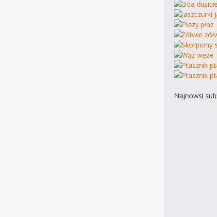
Najnowsi subs