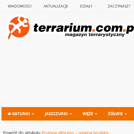
WIADOMOŚCI
AKTUALIZACJE
DZIAŁY
ZACZYNASZ?
GATUNKI
JASZCZURKI
WĘŻE
ŻÓŁWIE
Powrót do artykułu
Pogona vitticeps – agama brodata