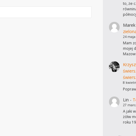
to, że 
równina
północ
Marek
zielon
24 maja
Mam zdj
mojej d
Mazows
Krzysz
świers
świers
8 kwietn
Poprawi
Lin
-
T
27 marc
A jaki 
żółw mo
roku 19