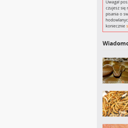
Uwaga! posz
czujesz się 
pisania o s
hodowlanyc
koniecznie
Wiadomo