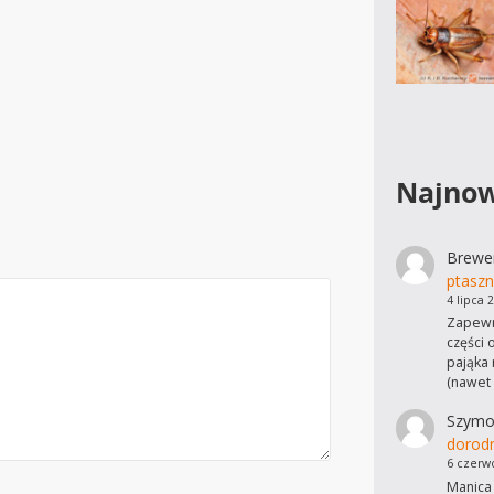
Najnow
Brewe
ptaszn
4 lipca 
Zapewn
części 
pająka 
(nawet
Szymo
dorod
6 czerw
Manica 