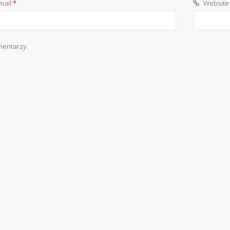
mail
*
Website
mentarzy.