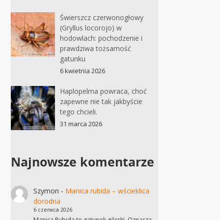
Świerszcz czerwonogłowy
(Gryllus locorojo) w
hodowlach: pochodzenie i
prawdziwa tożsamość
gatunku
6 kwietnia 2026
Haplopelma powraca, choć
zapewne nie tak jakbyście
tego chcieli.
31 marca 2026
Najnowsze komentarze
Szymon
-
Manica rubida – wścieklica
dorodna
6 czerwca 2026
Manica Rubida to gatunek górski. Oznacza