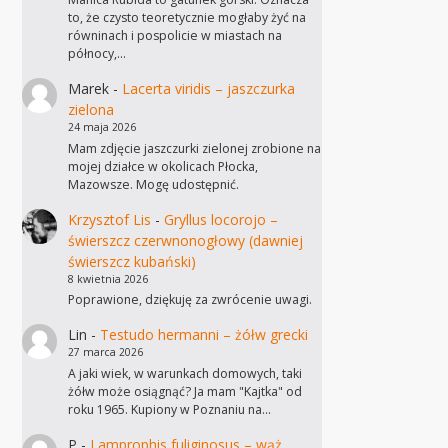
to, że czysto teoretycznie mogłaby żyć na
równinach i pospolicie w miastach na
północy,…
Marek
-
Lacerta viridis – jaszczurka
zielona
24 maja 2026
Mam zdjęcie jaszczurki zielonej zrobione na
mojej działce w okolicach Płocka,
Mazowsze. Mogę udostępnić.
Krzysztof Lis
-
Gryllus locorojo –
świerszcz czerwnonogłowy (dawniej
świerszcz kubański)
8 kwietnia 2026
Poprawione, dziękuję za zwrócenie uwagi.
Lin
-
Testudo hermanni – żółw grecki
27 marca 2026
A jaki wiek, w warunkach domowych, taki
żółw może osiągnąć? Ja mam "Kajtka" od
roku 1965. Kupiony w Poznaniu na…
P
-
Lamprophis fuliginosus – wąż