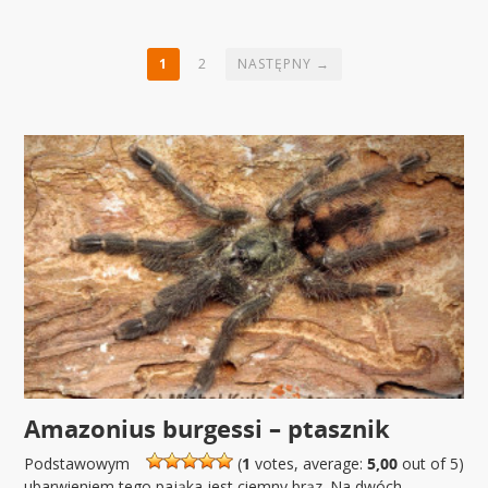
1
2
NASTĘPNY →
Amazonius burgessi – ptasznik
Podstawowym
(
1
votes, average:
5,00
out of 5)
ubarwieniem tego pająka jest ciemny brąz. Na dwóch