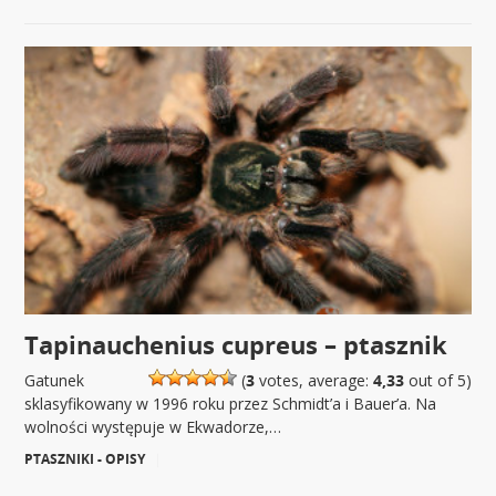
Tapinauchenius cupreus – ptasznik
Gatunek
(
3
votes, average:
4,33
out of 5)
sklasyfikowany w 1996 roku przez Schmidt’a i Bauer’a. Na
wolności występuje w Ekwadorze,…
PTASZNIKI - OPISY
|