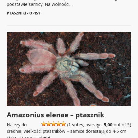
podstawie samicy. Na wolności…
PTASZNIKI - OPISY
|
Amazonius elenae – ptasznik
Należy do
(
1
votes, average:
5,00
out of 5)
średniej wielkości ptaszników – samice dorastają do 4-5 cm
ciała, z rozpostartymi…