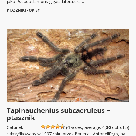
jako Pseudoclamoris gigas. Literatura…
PTASZNIKI - OPISY
|
Tapinauchenius subcaeruleus –
ptasznik
Gatunek
(
4
votes, average:
4,50
out of 5)
sklasyfikowany w 1997 roku przez Bauer’a i Antonelli’ego, na