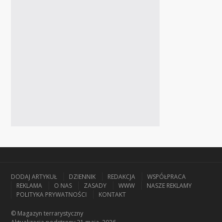
DODAJ ARTYKUŁ
DZIENNIK
REDAKCJA
WSPÓŁPRACA
REKLAMA
O NAS
ZASADY
WWW
NASZE REKLAMY
POLITYKA PRYWATNOŚCI
KONTAKT
© Magazyn terrarystyczny