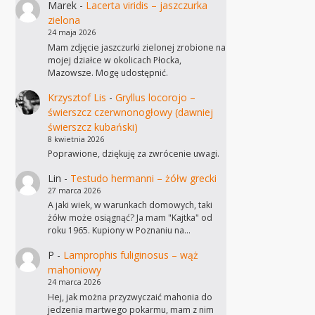
Marek
-
Lacerta viridis – jaszczurka
zielona
24 maja 2026
Mam zdjęcie jaszczurki zielonej zrobione na
mojej działce w okolicach Płocka,
Mazowsze. Mogę udostępnić.
Krzysztof Lis
-
Gryllus locorojo –
świerszcz czerwnonogłowy (dawniej
świerszcz kubański)
8 kwietnia 2026
Poprawione, dziękuję za zwrócenie uwagi.
Lin
-
Testudo hermanni – żółw grecki
27 marca 2026
A jaki wiek, w warunkach domowych, taki
żółw może osiągnąć? Ja mam "Kajtka" od
roku 1965. Kupiony w Poznaniu na…
P
-
Lamprophis fuliginosus – wąż
mahoniowy
24 marca 2026
Hej, jak można przyzwyczaić mahonia do
jedzenia martwego pokarmu, mam z nim