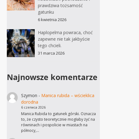
prawdziwa tożsamość
gatunku
6 kwietnia 2026
Haplopelma powraca, choć
zapewne nie tak jakbyście
tego chcieli.
31 marca 2026
Najnowsze komentarze
Szymon
-
Manica rubida – wścieklica
dorodna
6 czerwca 2026
Manica Rubida to gatunek górski. Oznacza
to, że czysto teoretycznie mogłaby żyć na
równinach i pospolicie w miastach na
północy,…