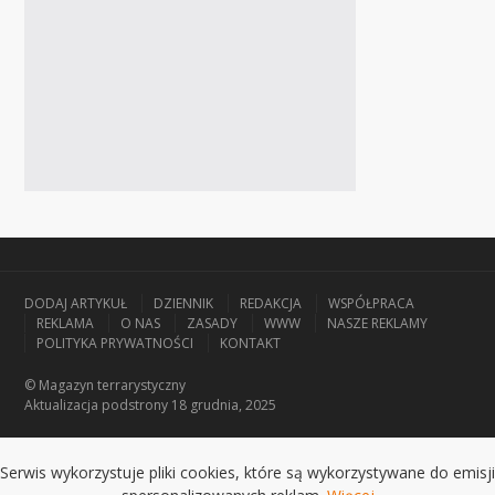
DODAJ ARTYKUŁ
DZIENNIK
REDAKCJA
WSPÓŁPRACA
REKLAMA
O NAS
ZASADY
WWW
NASZE REKLAMY
POLITYKA PRYWATNOŚCI
KONTAKT
© Magazyn terrarystyczny
Aktualizacja
podstrony 18 grudnia, 2025
Serwis wykorzystuje pliki cookies, które są wykorzystywane do emisji