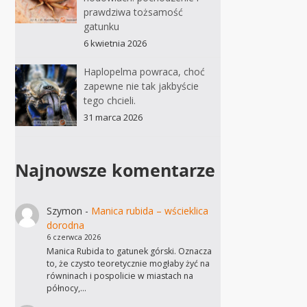
prawdziwa tożsamość
gatunku
6 kwietnia 2026
Haplopelma powraca, choć
zapewne nie tak jakbyście
tego chcieli.
31 marca 2026
Najnowsze komentarze
Szymon
-
Manica rubida – wścieklica
dorodna
6 czerwca 2026
Manica Rubida to gatunek górski. Oznacza
to, że czysto teoretycznie mogłaby żyć na
równinach i pospolicie w miastach na
północy,…