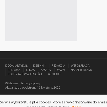
DODAJ ARTYKUŁ
DZIENNIK
REDAKCJA
WSPÓŁPRACA
REKLAMA
O NAS
ZASADY
WWW
NASZE REKLAMY
POLITYKA PRYWATNOŚCI
KONTAKT
© Magazyn terrarystyczny
Aktualizacja
podstrony 16 kwietnia, 2026
Serwis wykorzystuje pliki cookies, które są wykorzystywane do emisji