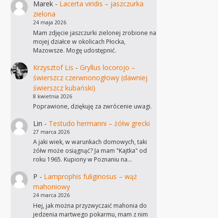
Marek
-
Lacerta viridis – jaszczurka
zielona
24 maja 2026
Mam zdjęcie jaszczurki zielonej zrobione na
mojej działce w okolicach Płocka,
Mazowsze. Mogę udostępnić.
Krzysztof Lis
-
Gryllus locorojo –
świerszcz czerwnonogłowy (dawniej
świerszcz kubański)
8 kwietnia 2026
Poprawione, dziękuję za zwrócenie uwagi.
Lin
-
Testudo hermanni – żółw grecki
27 marca 2026
A jaki wiek, w warunkach domowych, taki
żółw może osiągnąć? Ja mam "Kajtka" od
roku 1965. Kupiony w Poznaniu na…
P
-
Lamprophis fuliginosus – wąż
mahoniowy
24 marca 2026
Hej, jak można przyzwyczaić mahonia do
jedzenia martwego pokarmu, mam z nim