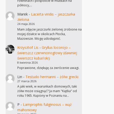
równinach i pospolicie w miastach na
północy,…
Marek
-
Lacerta viridis – jaszczurka
zielona
24 maja 2026
Mam zdjęcie jaszczurki zielonej zrobione na
mojej działce w okolicach Płocka,
Mazowsze. Mogę udostępnić.
Krzysztof Lis
-
Gryllus locorojo –
świerszcz czerwnonogłowy (dawniej
świerszcz kubański)
8 kwietnia 2026
Poprawione, dziękuję za zwrócenie uwagi.
Lin
-
Testudo hermanni – żółw grecki
27 marca 2026
A jaki wiek, w warunkach domowych, taki
żółw może osiągnąć? Ja mam "Kajtka" od
roku 1965. Kupiony w Poznaniu na…
P
-
Lamprophis fuliginosus – wąż
mahoniowy