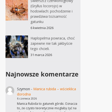
Świerszcz czerwonogłowy
(Gryllus locorojo) w
hodowlach: pochodzenie i
prawdziwa tożsamość
gatunku
6 kwietnia 2026
Haplopelma powraca, choć
zapewne nie tak jakbyście
tego chcieli.
31 marca 2026
Najnowsze komentarze
Szymon
-
Manica rubida – wścieklica
dorodna
6 czerwca 2026
Manica Rubida to gatunek górski. Oznacza
to, że czysto teoretycznie mogłaby żyć na