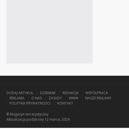
DODAJ ARTYKUŁ
DZIENNIK
REDAKCJA
WSPÓŁPRACA
REKLAMA
O NAS
ZASADY
WWW
NASZE REKLAMY
POLITYKA PRYWATNOŚCI
KONTAKT
© Magazyn terrarystyczny
Aktualizacja
podstrony 12 marca, 2024