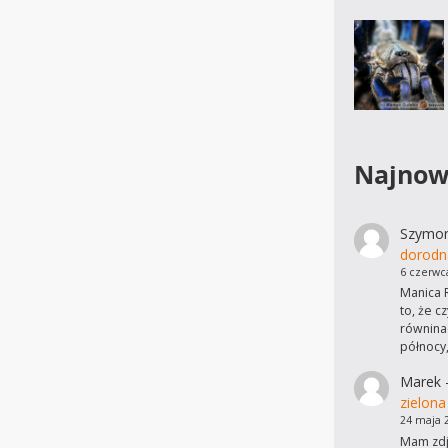
Najnow
Szymo
dorodn
6 czerwc
Manica R
to, że c
równinac
północy
Marek
zielona
24 maja 
Mam zdję