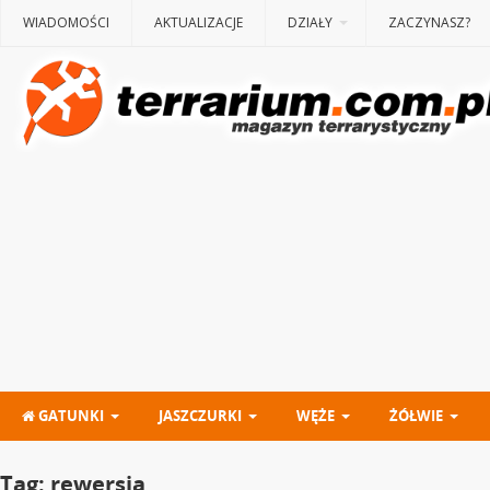
WIADOMOŚCI
AKTUALIZACJE
DZIAŁY
ZACZYNASZ?
GATUNKI
JASZCZURKI
WĘŻE
ŻÓŁWIE
Tag:
rewersja