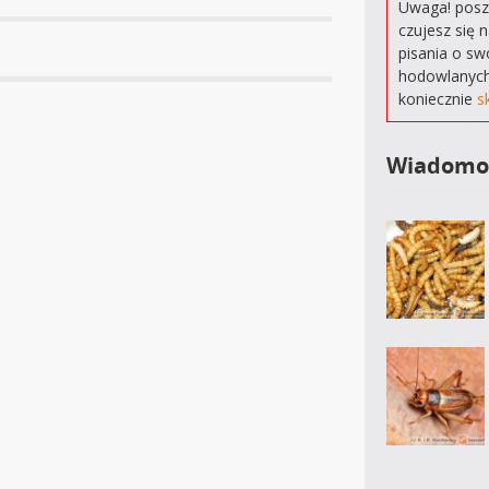
Uwaga! poszu
czujesz się 
pisania o sw
hodowlanych
koniecznie
s
Wiadomo