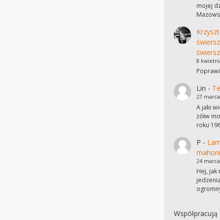
mojej dz
Mazowsz
Krzyszt
świers
świersz
8 kwietni
Poprawi
Lin
-
Te
27 marca
A jaki w
żółw mo
roku 19
P
-
Lam
mahon
24 marca
Hej, ja
jedzeni
ogromn
Współpracują 