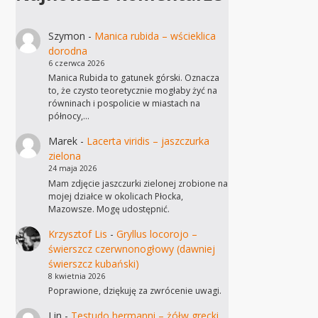
Szymon
-
Manica rubida – wścieklica
dorodna
6 czerwca 2026
Manica Rubida to gatunek górski. Oznacza
to, że czysto teoretycznie mogłaby żyć na
równinach i pospolicie w miastach na
północy,…
Marek
-
Lacerta viridis – jaszczurka
zielona
24 maja 2026
Mam zdjęcie jaszczurki zielonej zrobione na
mojej działce w okolicach Płocka,
Mazowsze. Mogę udostępnić.
Krzysztof Lis
-
Gryllus locorojo –
świerszcz czerwnonogłowy (dawniej
świerszcz kubański)
8 kwietnia 2026
Poprawione, dziękuję za zwrócenie uwagi.
Lin
-
Testudo hermanni – żółw grecki