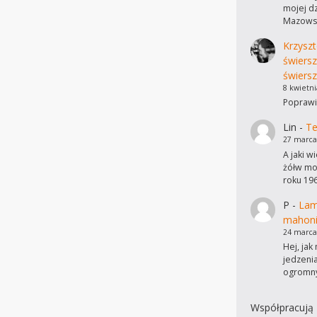
mojej dz
Mazowsz
Krzyszt
świers
świersz
8 kwietni
Poprawi
Lin
-
Te
27 marca
A jaki w
żółw mo
roku 19
P
-
Lam
mahon
24 marca
Hej, ja
jedzeni
ogromn
Współpracują 