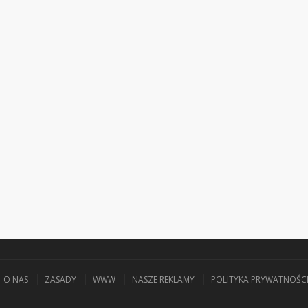
O NAS
ZASADY
WWW
NASZE REKLAMY
POLITYKA PRYWATNOŚC