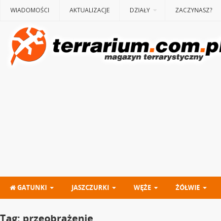
WIADOMOŚCI
AKTUALIZACJE
DZIAŁY
ZACZYNASZ?
GATUNKI
JASZCZURKI
WĘŻE
ŻÓŁWIE
Tag:
przeobrażenie