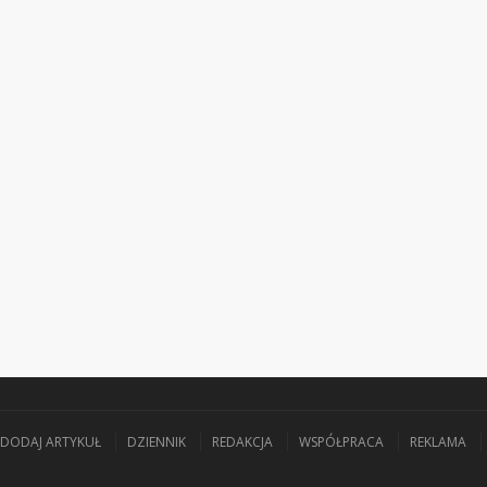
DODAJ ARTYKUŁ
DZIENNIK
REDAKCJA
WSPÓŁPRACA
REKLAMA