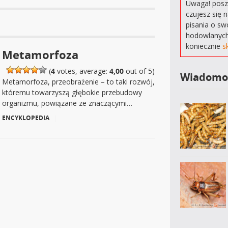
Uwaga! poszu
czujesz się 
pisania o sw
hodowlanych
koniecznie
s
Metamorfoza
(
4
votes, average:
4,00
out of 5)
Wiadomo
Metamorfoza, przeobrażenie – to taki rozwój,
któremu towarzyszą głębokie przebudowy
organizmu, powiązane ze znaczącymi…
ENCYKLOPEDIA
|