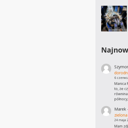
Najnow
Szymo
dorodn
6 czerwc
Manica R
to, że c
równinac
północy
Marek
zielona
24 maja 
Mam zdję