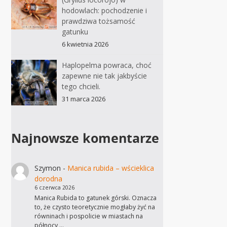
hodowlach: pochodzenie i
prawdziwa tożsamość
gatunku
6 kwietnia 2026
Haplopelma powraca, choć
zapewne nie tak jakbyście
tego chcieli.
31 marca 2026
Najnowsze komentarze
Szymon
-
Manica rubida – wścieklica
dorodna
6 czerwca 2026
Manica Rubida to gatunek górski. Oznacza
to, że czysto teoretycznie mogłaby żyć na
równinach i pospolicie w miastach na
północy,…