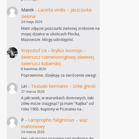
Marek
-
Lacerta viridis – jaszczurka
zielona
24 maja 2026
Mam zdjęcie jaszczurki zielonej zrobione na
mojej działce w okolicach Płocka,
Mazowsze. Mogę udostępnić.
Krzysztof Lis
-
Gryllus locorojo –
świerszcz czerwnonogłowy (dawniej
świerszcz kubański)
8 kwietnia 2026
Poprawione, dziękuję za zwrócenie uwagi.
Lin
-
Testudo hermanni – żółw grecki
27 marca 2026
A jaki wiek, w warunkach domowych, taki
żółw może osiągnąć? Ja mam "Kajtka" od
roku 1965. Kupiony w Poznaniu na…
P
-
Lamprophis fuliginosus – wąż
mahoniowy
24 marca 2026
Hej, jak można przyzwyczaić mahonia do