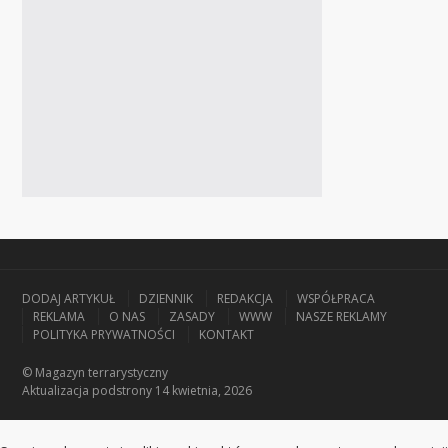
DODAJ ARTYKUŁ
DZIENNIK
REDAKCJA
WSPÓŁPRACA
REKLAMA
O NAS
ZASADY
WWW
NASZE REKLAMY
POLITYKA PRYWATNOŚCI
KONTAKT
© Magazyn terrarystyczny
Aktualizacja
podstrony 14 kwietnia, 2026