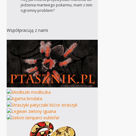
jedzenia martwego pokarmu, mam z nim
ogromny problem?
Współpracują z nami