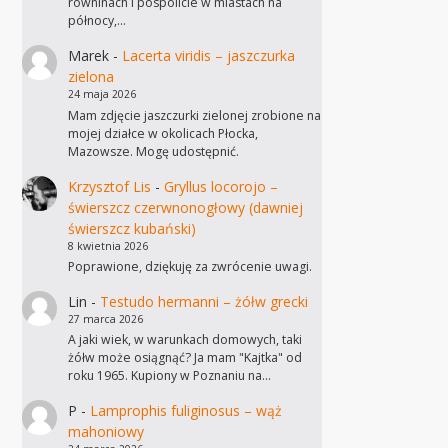
równinach i pospolicie w miastach na
północy,…
Marek
-
Lacerta viridis – jaszczurka
zielona
24 maja 2026
Mam zdjęcie jaszczurki zielonej zrobione na
mojej działce w okolicach Płocka,
Mazowsze. Mogę udostępnić.
Krzysztof Lis
-
Gryllus locorojo –
świerszcz czerwnonogłowy (dawniej
świerszcz kubański)
8 kwietnia 2026
Poprawione, dziękuję za zwrócenie uwagi.
Lin
-
Testudo hermanni – żółw grecki
27 marca 2026
A jaki wiek, w warunkach domowych, taki
żółw może osiągnąć? Ja mam "Kajtka" od
roku 1965. Kupiony w Poznaniu na…
P
-
Lamprophis fuliginosus – wąż
mahoniowy