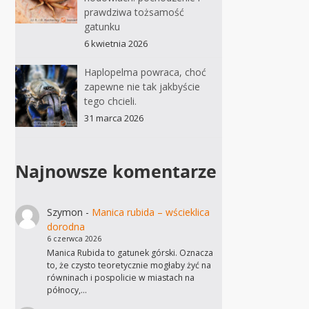
prawdziwa tożsamość
gatunku
6 kwietnia 2026
Haplopelma powraca, choć
zapewne nie tak jakbyście
tego chcieli.
31 marca 2026
Najnowsze komentarze
Szymon
-
Manica rubida – wścieklica
dorodna
6 czerwca 2026
Manica Rubida to gatunek górski. Oznacza
to, że czysto teoretycznie mogłaby żyć na
równinach i pospolicie w miastach na
północy,…