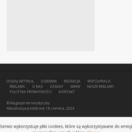
DODAJ ARTYKUŁ
DZIENNIK
REDAKCJA
WSPÓŁPRACA
REKLAMA
O NAS
ZASADY
WWW
NASZE REKLAMY
POLITYKA PRYWATNOŚCI
KONTAKT
© Magazyn terrarystyczny
Aktualizacja
podstrony 18 czerwca, 2024
Serwis wykorzystuje pliki cookies, które są wykorzystywane do emisji