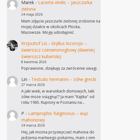
Marek
-
Lacerta viridis – jaszczurka
zielona
24 maja 2026
Mam zdjęcie jaszczurki zielonej zrobione na
mojej działce w okolicach Płocka,
Mazowsze. Mogę udostępnić.
Krzysztof Lis
-
Gryllus locorojo –
świerszcz czerwnonogłowy (dawniej
świerszcz kubański)
8 kwietnia 2026
Poprawione, dziękuję za zwrócenie uwagi.
Lin
-
Testudo hermanni – żółw grecki
27 marca 2026
A jaki wiek, w warunkach domowych, taki
żółw może osiągnąć? Ja mam "Kajtka" od
roku 1965. Kupiony w Poznaniu na…
P
-
Lamprophis fuliginosus – wąż
mahoniowy
24 marca 2026
Hej, jak można przyzwyczaić mahonia do
jedzenia martwego pokarmu, mam z nim