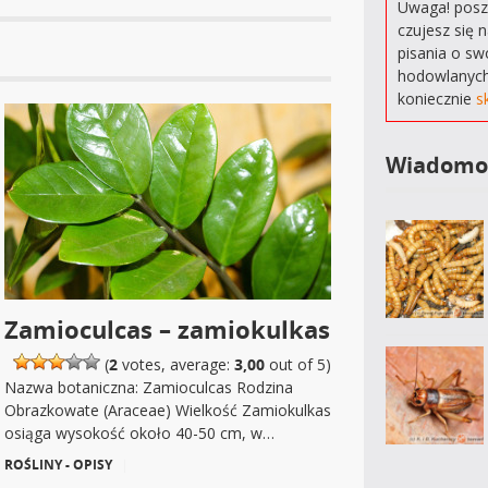
Uwaga! poszu
czujesz się 
pisania o sw
hodowlanych
koniecznie
s
Wiadomo
Zamioculcas – zamiokulkas
(
2
votes, average:
3,00
out of 5)
Nazwa botaniczna: Zamioculcas Rodzina
Obrazkowate (Araceae) Wielkość Zamiokulkas
osiąga wysokość około 40-50 cm, w…
ROŚLINY - OPISY
|