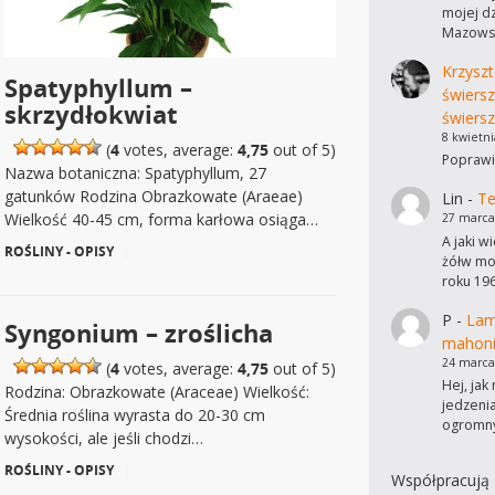
mojej dz
Mazowsz
Krzyszt
Spatyphyllum –
świers
skrzydłokwiat
świersz
8 kwietni
(
4
votes, average:
4,75
out of 5)
Poprawi
Nazwa botaniczna: Spatyphyllum, 27
gatunków Rodzina Obrazkowate (Araeae)
Lin
-
Te
Wielkość 40-45 cm, forma karłowa osiąga…
27 marca
A jaki w
ROŚLINY - OPISY
|
żółw mo
roku 19
P
-
Lam
Syngonium – zroślicha
mahon
24 marca
(
4
votes, average:
4,75
out of 5)
Hej, ja
Rodzina: Obrazkowate (Araceae) Wielkość:
jedzeni
Średnia roślina wyrasta do 20-30 cm
ogromn
wysokości, ale jeśli chodzi…
ROŚLINY - OPISY
|
Współpracują 