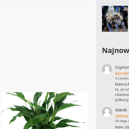
Najnow
Szymo
dorodn
6 czerwc
Manica R
to, że c
równinac
północy
Marek
zielona
24 maja 
Mam zdję