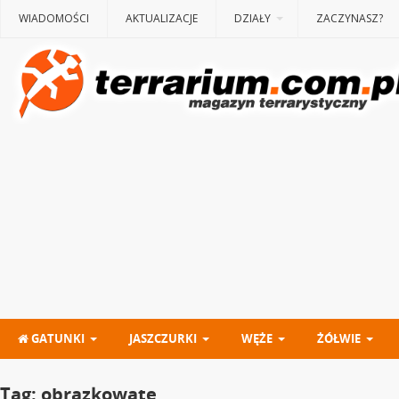
WIADOMOŚCI
AKTUALIZACJE
DZIAŁY
ZACZYNASZ?
GATUNKI
JASZCZURKI
WĘŻE
ŻÓŁWIE
Tag:
obrazkowate