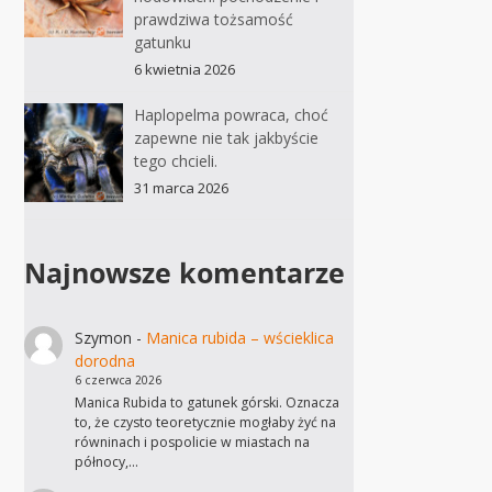
prawdziwa tożsamość
gatunku
6 kwietnia 2026
Haplopelma powraca, choć
zapewne nie tak jakbyście
tego chcieli.
31 marca 2026
Najnowsze komentarze
Szymon
-
Manica rubida – wścieklica
dorodna
6 czerwca 2026
Manica Rubida to gatunek górski. Oznacza
to, że czysto teoretycznie mogłaby żyć na
równinach i pospolicie w miastach na
północy,…