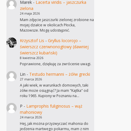
Marek
-
Lacerta viridis – jaszczurka
zielona
24 maja 2026
Mam zdjęcie jaszczurki zielonej zrobione na
mojej działce w okolicach Płocka,
Mazowsze. Mogę udostępnić.
Krzysztof Lis
-
Gryllus locorojo –
świerszcz czerwnonogłowy (dawniej
świerszcz kubański)
8 kwietnia 2026
Poprawione, dziękuję za zwrócenie uwagi.
Lin
-
Testudo hermanni – żółw grecki
27 marca 2026
A jaki wiek, w warunkach domowych, taki
żółw może osiągnąć? Ja mam "Kajtka" od
roku 1965. Kupiony w Poznaniu na…
P
-
Lamprophis fuliginosus – wąż
mahoniowy
24 marca 2026
Hej, jak można przyzwyczaić mahonia do
jedzenia martwego pokarmu, mam z nim