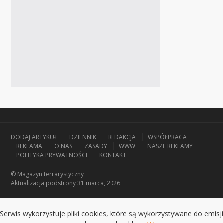
DODAJ ARTYKUŁ
DZIENNIK
REDAKCJA
WSPÓŁPRACA
REKLAMA
O NAS
ZASADY
WWW
NASZE REKLAMY
POLITYKA PRYWATNOŚCI
KONTAKT
© Magazyn terrarystyczny
Aktualizacja
podstrony 31 marca, 2026
Serwis wykorzystuje pliki cookies, które są wykorzystywane do emisji