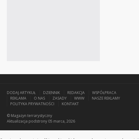
DODAJ ARTYKUŁ
DZIENNIK
REDAKCJA
WSPÓŁPRACA
REKLAMA
O NAS
ZASADY
WWW
NASZE REKLAMY
POLITYKA PRYWATNOŚCI
KONTAKT
© Magazyn terrarystyczny
Aktualizacja
podstrony 05 marca, 2026