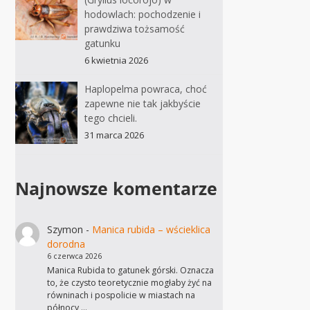
hodowlach: pochodzenie i
prawdziwa tożsamość
gatunku
6 kwietnia 2026
Haplopelma powraca, choć
zapewne nie tak jakbyście
tego chcieli.
31 marca 2026
Najnowsze komentarze
Szymon
-
Manica rubida – wścieklica
dorodna
6 czerwca 2026
Manica Rubida to gatunek górski. Oznacza
to, że czysto teoretycznie mogłaby żyć na
równinach i pospolicie w miastach na
północy,…