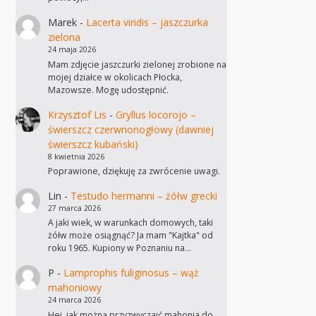
Marek
-
Lacerta viridis – jaszczurka
zielona
24 maja 2026
Mam zdjęcie jaszczurki zielonej zrobione na
mojej działce w okolicach Płocka,
Mazowsze. Mogę udostępnić.
Krzysztof Lis
-
Gryllus locorojo –
świerszcz czerwnonogłowy (dawniej
świerszcz kubański)
8 kwietnia 2026
Poprawione, dziękuję za zwrócenie uwagi.
Lin
-
Testudo hermanni – żółw grecki
27 marca 2026
A jaki wiek, w warunkach domowych, taki
żółw może osiągnąć? Ja mam "Kajtka" od
roku 1965. Kupiony w Poznaniu na…
P
-
Lamprophis fuliginosus – wąż
mahoniowy
24 marca 2026
Hej, jak można przyzwyczaić mahonia do