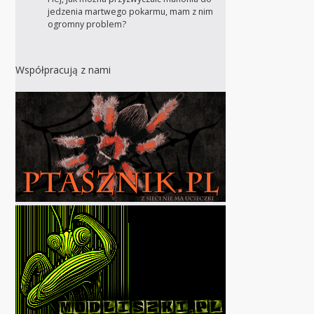
jedzenia martwego pokarmu, mam z nim
ogromny problem?
Współpracują z nami