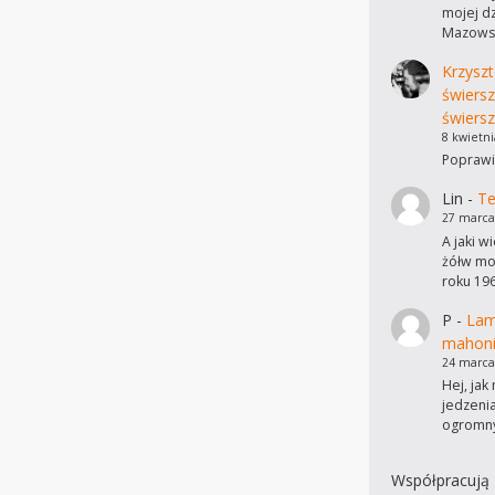
mojej dz
Mazowsz
Krzyszt
świers
świersz
8 kwietni
Poprawi
Lin
-
Te
27 marca
A jaki w
żółw mo
roku 19
P
-
Lam
mahon
24 marca
Hej, ja
jedzeni
ogromn
Współpracują 