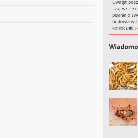
Uwaga! poszu
czujesz się 
pisania o sw
hodowlanych
koniecznie
s
Wiadomo