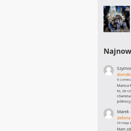
Najnow
Szymo
dorodn
6 czerwc
Manica R
to, że c
równinac
północy
Marek
zielona
24 maja 
Mam zdję