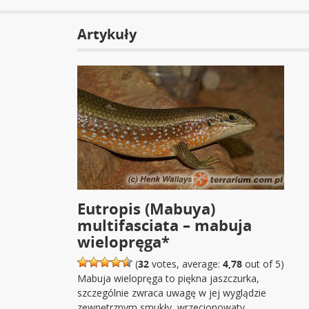
Artykuły
Eutropis (Mabuya)
multifasciata – mabuja
wielopręga*
(
32
votes, average:
4,78
out of 5)
Mabuja wielopręga to piękna jaszczurka,
szczególnie zwraca uwagę w jej wyglądzie
zewnętrznym smukły, wrzecionowaty…