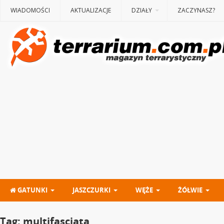
WIADOMOŚCI
AKTUALIZACJE
DZIAŁY
ZACZYNASZ?
GATUNKI
JASZCZURKI
WĘŻE
ŻÓŁWIE
Tag:
multifasciata