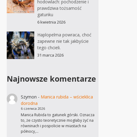
hodowlach: pochodzenie i
prawdziwa tożsamość
gatunku
6 kwietnia 2026
Haplopelma powraca, choć
zapewne nie tak jakbyście
tego chcieli.
31 marca 2026
Najnowsze komentarze
Szymon
-
Manica rubida – wścieklica
dorodna
6 czerwca 2026
Manica Rubida to gatunek górski. Oznacza
to, że czysto teoretycznie mogłaby żyć na
równinach i pospolicie w miastach na
północy,…