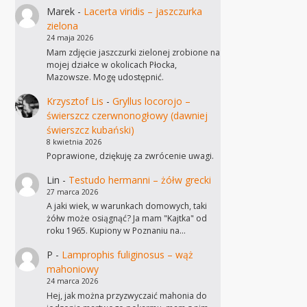
Marek
-
Lacerta viridis – jaszczurka
zielona
24 maja 2026
Mam zdjęcie jaszczurki zielonej zrobione na
mojej działce w okolicach Płocka,
Mazowsze. Mogę udostępnić.
Krzysztof Lis
-
Gryllus locorojo –
świerszcz czerwnonogłowy (dawniej
świerszcz kubański)
8 kwietnia 2026
Poprawione, dziękuję za zwrócenie uwagi.
Lin
-
Testudo hermanni – żółw grecki
27 marca 2026
A jaki wiek, w warunkach domowych, taki
żółw może osiągnąć? Ja mam "Kajtka" od
roku 1965. Kupiony w Poznaniu na…
P
-
Lamprophis fuliginosus – wąż
mahoniowy
24 marca 2026
Hej, jak można przyzwyczaić mahonia do