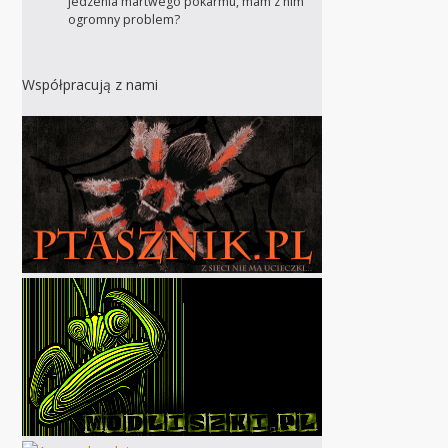
jedzenia martwego pokarmu, mam z nim
ogromny problem?
Współpracują z nami