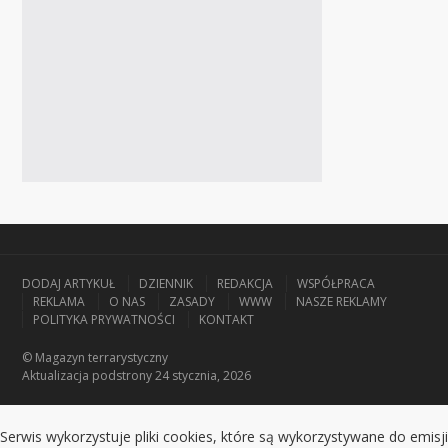
DODAJ ARTYKUŁ
DZIENNIK
REDAKCJA
WSPÓŁPRACA
REKLAMA
O NAS
ZASADY
WWW
NASZE REKLAMY
POLITYKA PRYWATNOŚCI
KONTAKT
© Magazyn terrarystyczny
Aktualizacja
podstrony 24 stycznia, 2026
Serwis wykorzystuje pliki cookies, które są wykorzystywane do emisji