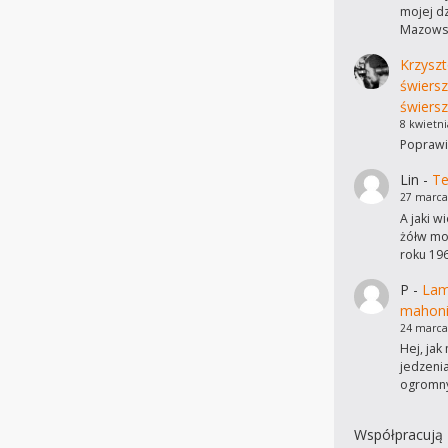
mojej dz
Mazowsz
Krzyszt
świers
świersz
8 kwietni
Poprawi
Lin
-
Te
27 marca
A jaki w
żółw mo
roku 19
P
-
Lam
mahon
24 marca
Hej, ja
jedzeni
ogromn
Współpracują 