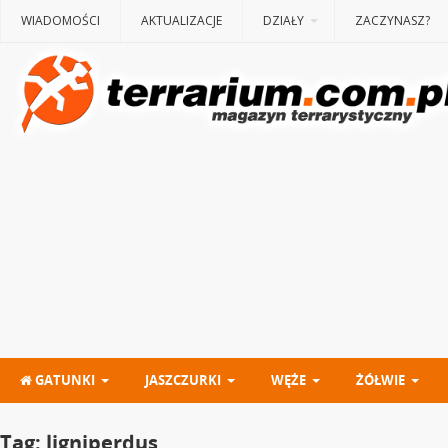
WIADOMOŚCI
AKTUALIZACJE
DZIAŁY
ZACZYNASZ?
GATUNKI
JASZCZURKI
WĘŻE
ŻÓŁWIE
Tag:
ligniperdus