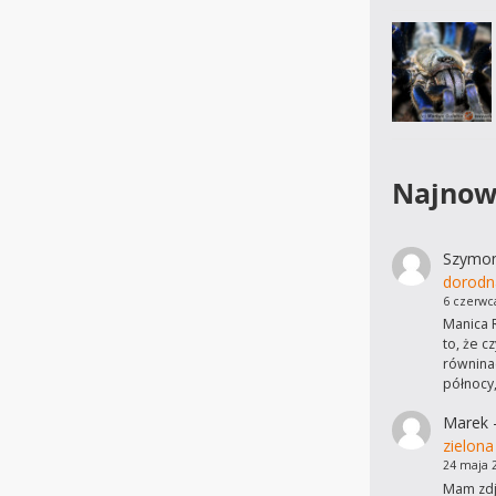
Najnow
Szymo
dorodn
6 czerwc
Manica R
to, że c
równinac
północy
Marek
zielona
24 maja 
Mam zdję