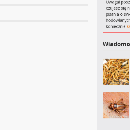
Uwaga! poszu
czujesz się 
pisania o sw
hodowlanych
koniecznie
s
Wiadomo