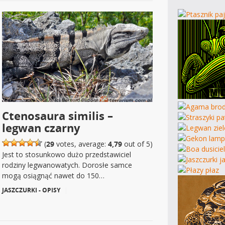
Ctenosaura similis –
legwan czarny
(
29
votes, average:
4,79
out of 5)
Jest to stosunkowo dużo przedstawiciel
rodziny legwanowatych. Dorosłe samce
mogą osiągnąć nawet do 150…
JASZCZURKI - OPISY
|