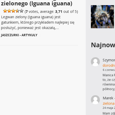
zielonego (Iguana iguana)
(
7
votes, average:
3,71
out of 5)
Legwan zielony (Iguana iguana) jest
gatunkiem, którego przykładem najlepiej się
posłużyć, ponieważ jest okazałą,…
JASZCZURKI - ARTYKUŁY
|
Najnow
Szymo
dorodn
6 czerwc
Manica R
to, że c
równinac
północy
Marek
zielona
24 maja 
Mam zdję