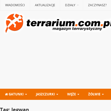
WIADOMOŚCI
AKTUALIZACJE
DZIAŁY
ZACZYNASZ?
GATUNKI
JASZCZURKI
WĘŻE
ŻÓŁWIE
Tag:
legwan