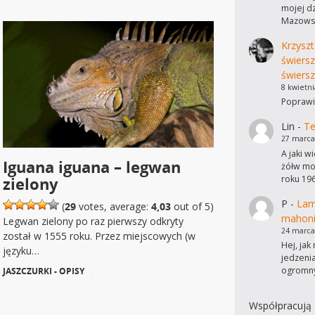
mojej dz
Mazowsz
Krzyszt
świers
świersz
8 kwietni
Poprawi
Lin
-
Te
27 marca
A jaki w
Iguana iguana – legwan
żółw mo
roku 19
zielony
P
-
Lam
(
29
votes, average:
4,03
out of 5)
mahon
Legwan zielony po raz pierwszy odkryty
24 marca
został w 1555 roku. Przez miejscowych (w
Hej, ja
języku…
jedzeni
ogromn
JASZCZURKI - OPISY
|
Współpracują 