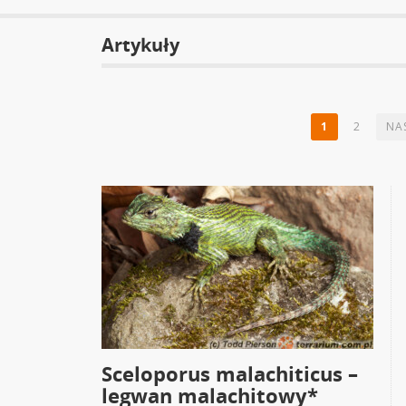
Artykuły
1
2
NA
Sceloporus malachiticus –
legwan malachitowy*