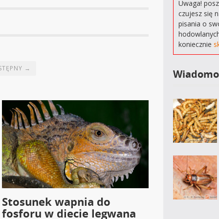
Uwaga! poszu
czujesz się 
pisania o sw
hodowlanych
koniecznie
s
STĘPNY →
Wiadomo
Stosunek wapnia do
fosforu w diecie legwana