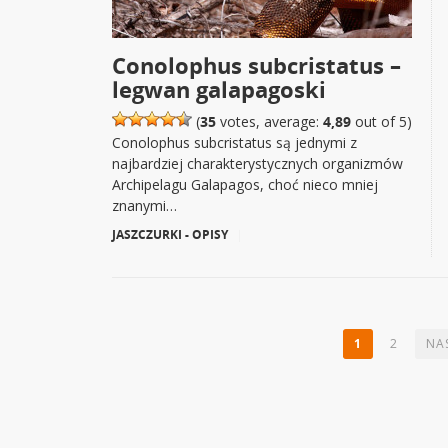
Conolophus subcristatus –
legwan galapagoski
(
35
votes, average:
4,89
out of 5)
Conolophus subcristatus są jednymi z
najbardziej charakterystycznych organizmów
Archipelagu Galapagos, choć nieco mniej
znanymi…
JASZCZURKI - OPISY
|
1
2
NA