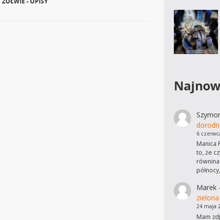
ŻÓŁWIE - OPISY
|
Najnow
Szymo
dorodn
6 czerwc
Manica R
to, że c
równinac
północy
Marek
zielona
24 maja 
Mam zdję