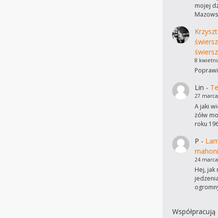
mojej dz
Mazowsz
Krzyszt
świers
świersz
8 kwietni
Poprawi
Lin
-
Te
27 marca
A jaki w
żółw mo
roku 19
P
-
Lam
mahon
24 marca
Hej, ja
jedzeni
ogromn
Współpracują 