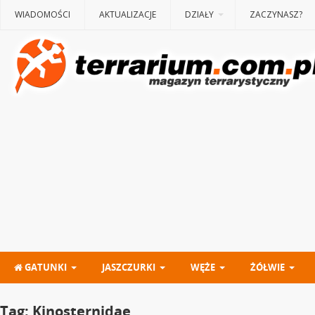
WIADOMOŚCI
AKTUALIZACJE
DZIAŁY
ZACZYNASZ?
GATUNKI
JASZCZURKI
WĘŻE
ŻÓŁWIE
Tag:
Kinosternidae