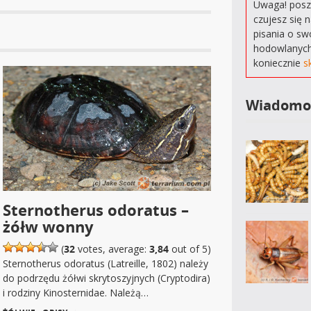
Uwaga! poszu
czujesz się 
pisania o sw
hodowlanych
koniecznie
s
Wiadomo
Sternotherus odoratus –
żółw wonny
(
32
votes, average:
3,84
out of 5)
Sternotherus odoratus (Latreille, 1802) należy
do podrzędu żółwi skrytoszyjnych (Cryptodira)
i rodziny Kinosternidae. Należą…