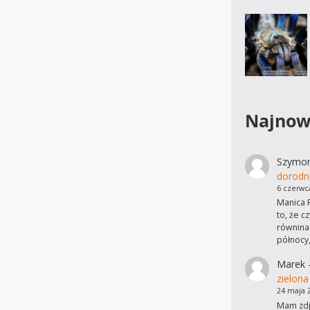
Najnow
Szymo
dorodn
6 czerwc
Manica R
to, że c
równinac
północy
Marek
zielona
24 maja 
Mam zdję