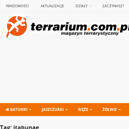
WIADOMOŚCI
AKTUALIZACJE
DZIAŁY
ZACZYNASZ?
GATUNKI
JASZCZURKI
WĘŻE
ŻÓŁWIE
Tag:
itabunae