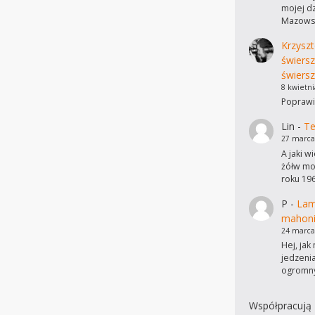
mojej dz
Mazowsz
Krzyszt
świers
świersz
8 kwietni
Poprawi
Lin
-
Te
27 marca
A jaki w
żółw mo
roku 19
P
-
Lam
mahon
24 marca
Hej, ja
jedzeni
ogromn
Współpracują 