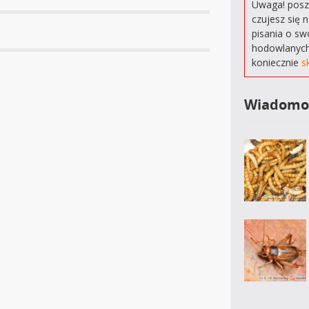
Uwaga! poszu
czujesz się 
pisania o sw
hodowlanych
koniecznie
s
Wiadomo