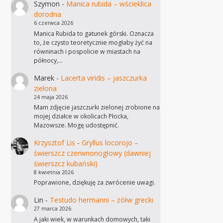
Szymon
-
Manica rubida – wścieklica
dorodna
6 czerwca 2026
Manica Rubida to gatunek górski. Oznacza
to, że czysto teoretycznie mogłaby żyć na
równinach i pospolicie w miastach na
północy,…
Marek
-
Lacerta viridis – jaszczurka
zielona
24 maja 2026
Mam zdjęcie jaszczurki zielonej zrobione na
mojej działce w okolicach Płocka,
Mazowsze. Mogę udostępnić.
Krzysztof Lis
-
Gryllus locorojo –
świerszcz czerwnonogłowy (dawniej
świerszcz kubański)
8 kwietnia 2026
Poprawione, dziękuję za zwrócenie uwagi.
Lin
-
Testudo hermanni – żółw grecki
27 marca 2026
A jaki wiek, w warunkach domowych, taki