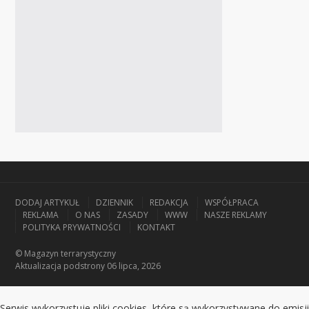
DODAJ ARTYKUŁ
DZIENNIK
REDAKCJA
WSPÓŁPRACA
REKLAMA
O NAS
ZASADY
WWW
NASZE REKLAMY
POLITYKA PRYWATNOŚCI
KONTAKT
© Magazyn terrarystyczny
Aktualizacja
podstrony 06 lipca, 2026
Serwis wykorzystuje pliki cookies, które są wykorzystywane do emisji