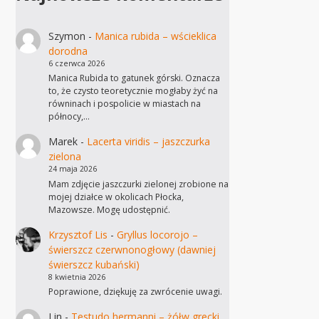
Szymon
-
Manica rubida – wścieklica
dorodna
6 czerwca 2026
Manica Rubida to gatunek górski. Oznacza
to, że czysto teoretycznie mogłaby żyć na
równinach i pospolicie w miastach na
północy,…
Marek
-
Lacerta viridis – jaszczurka
zielona
24 maja 2026
Mam zdjęcie jaszczurki zielonej zrobione na
mojej działce w okolicach Płocka,
Mazowsze. Mogę udostępnić.
Krzysztof Lis
-
Gryllus locorojo –
świerszcz czerwnonogłowy (dawniej
świerszcz kubański)
8 kwietnia 2026
Poprawione, dziękuję za zwrócenie uwagi.
Lin
-
Testudo hermanni – żółw grecki