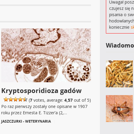
Uwaga! poszu
czujesz się 
pisania o sw
hodowlanych
koniecznie
s
Wiadomo
Kryptosporidioza gadów
(
7
votes, average:
4,57
out of 5)
Po raz pierwszy zostały one opisane w 1907
roku przez Ernesta E. Tizzer’a (2,…
JASZCZURKI - WETERYNARIA
|