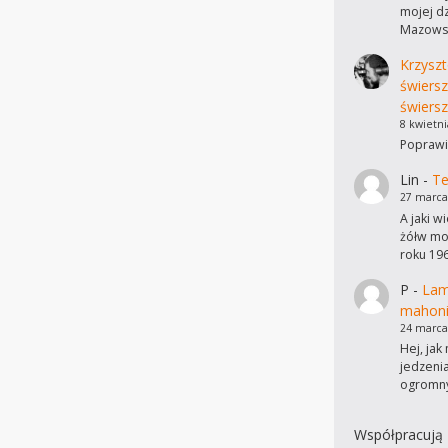
mojej dz
Mazowsz
Krzyszt
świers
świersz
8 kwietni
Poprawi
Lin
-
Te
27 marca
A jaki w
żółw mo
roku 19
P
-
Lam
mahon
24 marca
Hej, ja
jedzeni
ogromn
Współpracują 