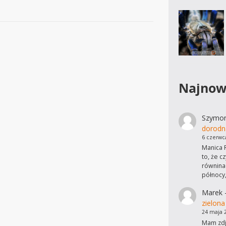
Najnow
Szymo
dorodn
6 czerwc
Manica R
to, że c
równinac
północy
Marek
zielona
24 maja 
Mam zdję