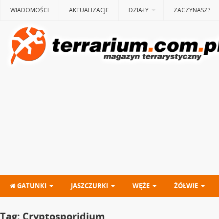
WIADOMOŚCI
AKTUALIZACJE
DZIAŁY
ZACZYNASZ?
GATUNKI
JASZCZURKI
WĘŻE
ŻÓŁWIE
Tag:
Cryptosporidium