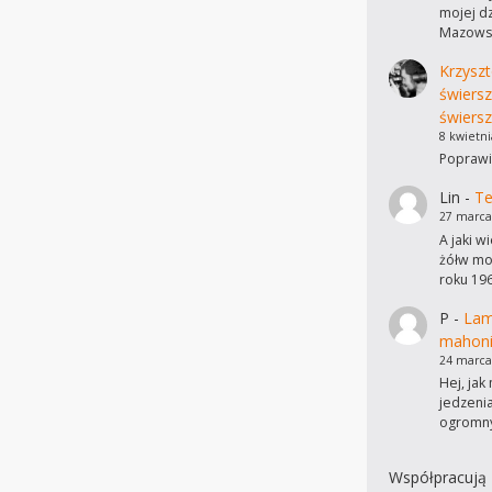
mojej dz
Mazowsz
Krzyszt
świers
świersz
8 kwietni
Poprawi
Lin
-
Te
27 marca
A jaki w
żółw mo
roku 19
P
-
Lam
mahon
24 marca
Hej, ja
jedzeni
ogromn
Współpracują 