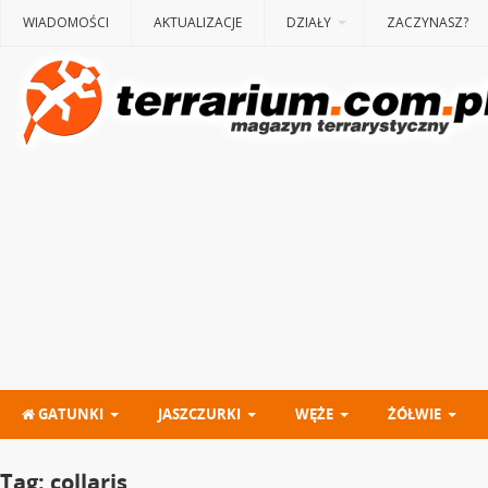
WIADOMOŚCI
AKTUALIZACJE
DZIAŁY
ZACZYNASZ?
GATUNKI
JASZCZURKI
WĘŻE
ŻÓŁWIE
Tag:
collaris