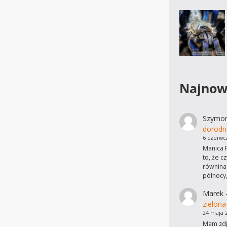
Najnow
Szymo
dorodn
6 czerwc
Manica R
to, że c
równinac
północy
Marek
zielona
24 maja 
Mam zdję