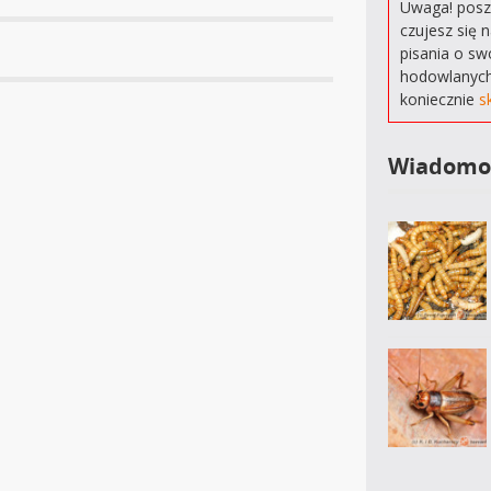
Uwaga! poszu
czujesz się 
pisania o sw
hodowlanych
koniecznie
s
Wiadomo