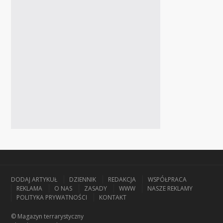
DODAJ ARTYKUŁ
DZIENNIK
REDAKCJA
WSPÓŁPRACA
REKLAMA
O NAS
ZASADY
WWW
NASZE REKLAMY
POLITYKA PRYWATNOŚCI
KONTAKT
© Magazyn terrarystyczny