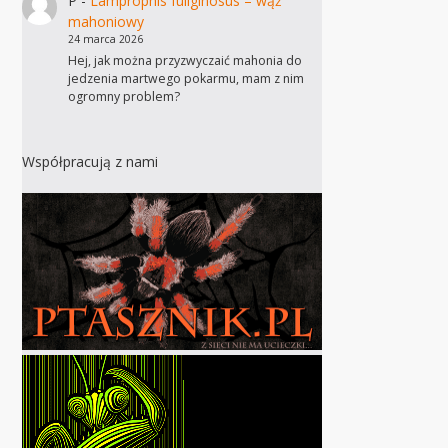
P
-
Lamprophis fuliginosus – wąż
mahoniowy
24 marca 2026
Hej, jak można przyzwyczaić mahonia do
jedzenia martwego pokarmu, mam z nim
ogromny problem?
Współpracują z nami