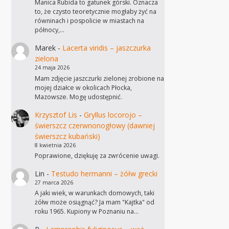
Manica Rubida to gatunek górski. Oznacza
to, że czysto teoretycznie mogłaby żyć na
równinach i pospolicie w miastach na
północy,…
Marek
-
Lacerta viridis – jaszczurka
zielona
24 maja 2026
Mam zdjęcie jaszczurki zielonej zrobione na
mojej działce w okolicach Płocka,
Mazowsze. Mogę udostępnić.
Krzysztof Lis
-
Gryllus locorojo –
świerszcz czerwnonogłowy (dawniej
świerszcz kubański)
8 kwietnia 2026
Poprawione, dziękuję za zwrócenie uwagi.
Lin
-
Testudo hermanni – żółw grecki
27 marca 2026
A jaki wiek, w warunkach domowych, taki
żółw może osiągnąć? Ja mam "Kajtka" od
roku 1965. Kupiony w Poznaniu na…