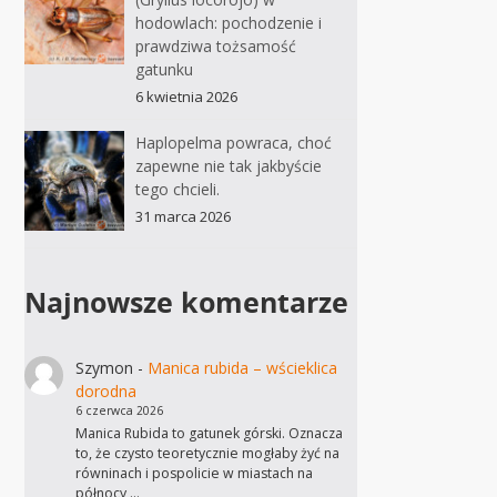
hodowlach: pochodzenie i
prawdziwa tożsamość
gatunku
6 kwietnia 2026
Haplopelma powraca, choć
zapewne nie tak jakbyście
tego chcieli.
31 marca 2026
Najnowsze komentarze
Szymon
-
Manica rubida – wścieklica
dorodna
6 czerwca 2026
Manica Rubida to gatunek górski. Oznacza
to, że czysto teoretycznie mogłaby żyć na
równinach i pospolicie w miastach na
północy,…