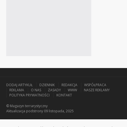
DODAJ ARTYKUŁ
DZIENNIK
REDAKCJA
WSPÓŁPRACA
REKLAMA
O NAS
ZASADY
WWW
NASZE REKLAMY
POLITYKA PRYWATNOŚCI
KONTAKT
© Magazyn terrarystyczny
Aktualizacja
podstrony 09 listopada, 2025