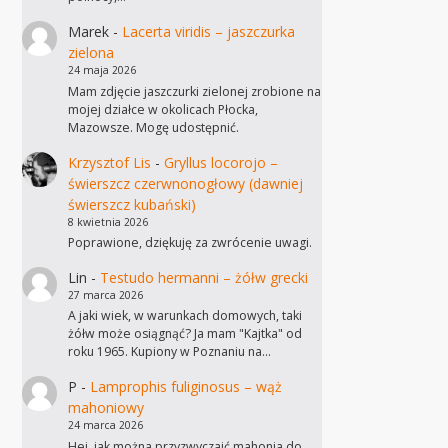
Marek
-
Lacerta viridis – jaszczurka
zielona
24 maja 2026
Mam zdjęcie jaszczurki zielonej zrobione na
mojej działce w okolicach Płocka,
Mazowsze. Mogę udostępnić.
Krzysztof Lis
-
Gryllus locorojo –
świerszcz czerwnonogłowy (dawniej
świerszcz kubański)
8 kwietnia 2026
Poprawione, dziękuję za zwrócenie uwagi.
Lin
-
Testudo hermanni – żółw grecki
27 marca 2026
A jaki wiek, w warunkach domowych, taki
żółw może osiągnąć? Ja mam "Kajtka" od
roku 1965. Kupiony w Poznaniu na…
P
-
Lamprophis fuliginosus – wąż
mahoniowy
24 marca 2026
Hej, jak można przyzwyczaić mahonia do