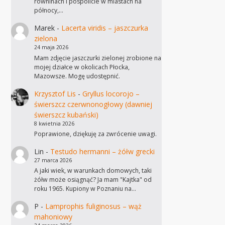
równinach i pospolicie w miastach na
północy,…
Marek
-
Lacerta viridis – jaszczurka
zielona
24 maja 2026
Mam zdjęcie jaszczurki zielonej zrobione na
mojej działce w okolicach Płocka,
Mazowsze. Mogę udostępnić.
Krzysztof Lis
-
Gryllus locorojo –
świerszcz czerwnonogłowy (dawniej
świerszcz kubański)
8 kwietnia 2026
Poprawione, dziękuję za zwrócenie uwagi.
Lin
-
Testudo hermanni – żółw grecki
27 marca 2026
A jaki wiek, w warunkach domowych, taki
żółw może osiągnąć? Ja mam "Kajtka" od
roku 1965. Kupiony w Poznaniu na…
P
-
Lamprophis fuliginosus – wąż
mahoniowy