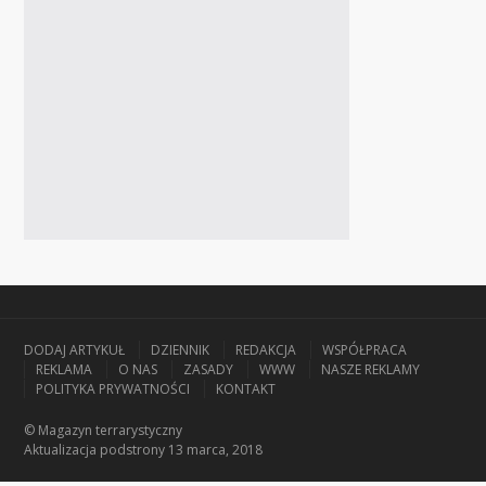
DODAJ ARTYKUŁ
DZIENNIK
REDAKCJA
WSPÓŁPRACA
REKLAMA
O NAS
ZASADY
WWW
NASZE REKLAMY
POLITYKA PRYWATNOŚCI
KONTAKT
© Magazyn terrarystyczny
Aktualizacja
podstrony 13 marca, 2018