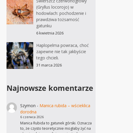
Świerszcz czerwonogłowy
(Gryllus locorojo) w
hodowlach: pochodzenie i
prawdziwa tożsamość
gatunku
6 kwietnia 2026
Haplopelma powraca, choć
zapewne nie tak jakbyście
tego chcieli.
31 marca 2026
Najnowsze komentarze
Szymon
-
Manica rubida – wścieklica
dorodna
6 czerwca 2026
Manica Rubida to gatunek górski. Oznacza
to, że czysto teoretycznie mogłaby żyć na