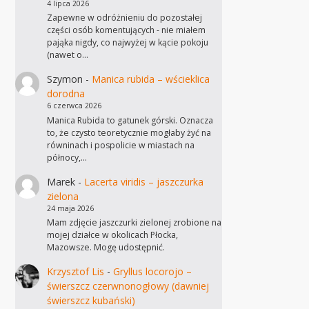
4 lipca 2026
Zapewne w odróżnieniu do pozostałej
części osób komentujących - nie miałem
pająka nigdy, co najwyżej w kącie pokoju
(nawet o…
Szymon
-
Manica rubida – wścieklica
dorodna
6 czerwca 2026
Manica Rubida to gatunek górski. Oznacza
to, że czysto teoretycznie mogłaby żyć na
równinach i pospolicie w miastach na
północy,…
Marek
-
Lacerta viridis – jaszczurka
zielona
24 maja 2026
Mam zdjęcie jaszczurki zielonej zrobione na
mojej działce w okolicach Płocka,
Mazowsze. Mogę udostępnić.
Krzysztof Lis
-
Gryllus locorojo –
świerszcz czerwnonogłowy (dawniej
świerszcz kubański)