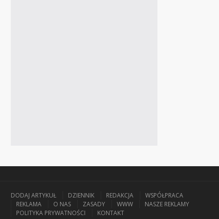
DODAJ ARTYKUŁ
DZIENNIK
REDAKCJA
WSPÓŁPRACA
REKLAMA
O NAS
ZASADY
WWW
NASZE REKLAMY
POLITYKA PRYWATNOŚCI
KONTAKT