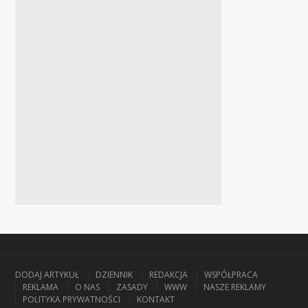
DODAJ ARTYKUŁ
DZIENNIK
REDAKCJA
WSPÓŁPRACA
REKLAMA
O NAS
ZASADY
WWW
NASZE REKLAMY
POLITYKA PRYWATNOŚCI
KONTAKT