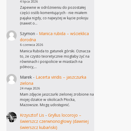
4 lipca 2026
Zapewne w odróżnieniu do pozostałej
części osób komentujących - nie miałem
pająka nigdy, co najwyżej w kącie pokoju
(nawet o…
Szymon
-
Manica rubida – wścieklica
dorodna
6 czerwca 2026
Manica Rubida to gatunek górski. Oznacza
to, że czysto teoretycznie mogłaby żyć na
równinach i pospolicie w miastach na
północy,…
Marek
-
Lacerta viridis – jaszczurka
zielona
24 maja 2026
Mam zdjęcie jaszczurki zielonej zrobione na
mojej działce w okolicach Płocka,
Mazowsze. Mogę udostępnić.
Krzysztof Lis
-
Gryllus locorojo –
świerszcz czerwnonogłowy (dawniej
świerszcz kubański)