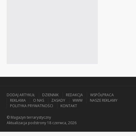
DODAJ ARTYKUŁ
DZIENNIK
REDAKCJA
WSPÓŁPRACA
REKLAMA
O NAS
ZASADY
WWW
NASZE REKLAMY
POLITYKA PRYWATNOŚCI
KONTAKT
© Magazyn terrarystyczny
Aktualizacja
podstrony 18 czerwca, 2026