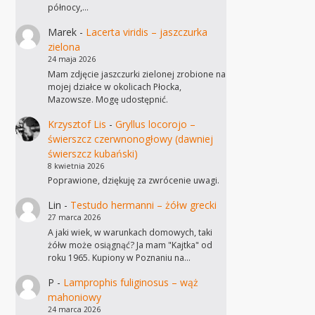
północy,…
Marek
-
Lacerta viridis – jaszczurka
zielona
24 maja 2026
Mam zdjęcie jaszczurki zielonej zrobione na
mojej działce w okolicach Płocka,
Mazowsze. Mogę udostępnić.
Krzysztof Lis
-
Gryllus locorojo –
świerszcz czerwnonogłowy (dawniej
świerszcz kubański)
8 kwietnia 2026
Poprawione, dziękuję za zwrócenie uwagi.
Lin
-
Testudo hermanni – żółw grecki
27 marca 2026
A jaki wiek, w warunkach domowych, taki
żółw może osiągnąć? Ja mam "Kajtka" od
roku 1965. Kupiony w Poznaniu na…
P
-
Lamprophis fuliginosus – wąż
mahoniowy
24 marca 2026