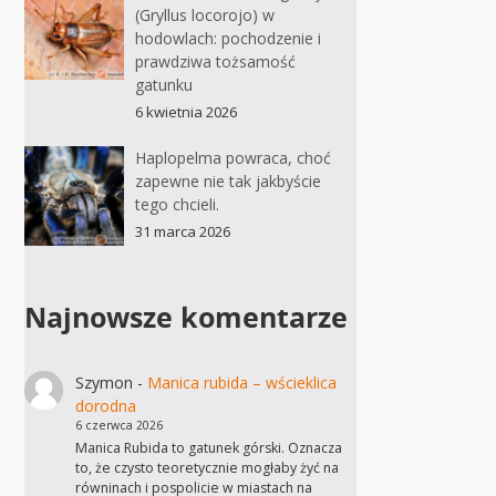
(Gryllus locorojo) w
hodowlach: pochodzenie i
prawdziwa tożsamość
gatunku
6 kwietnia 2026
Haplopelma powraca, choć
zapewne nie tak jakbyście
tego chcieli.
31 marca 2026
Najnowsze komentarze
Szymon
-
Manica rubida – wścieklica
dorodna
6 czerwca 2026
Manica Rubida to gatunek górski. Oznacza
to, że czysto teoretycznie mogłaby żyć na
równinach i pospolicie w miastach na