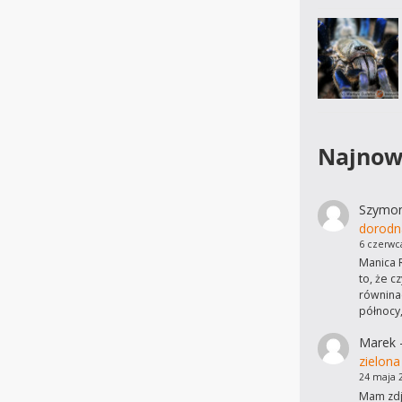
Najnow
Szymo
dorodn
6 czerwc
Manica R
to, że c
równinac
północy
Marek
zielona
24 maja 
Mam zdję