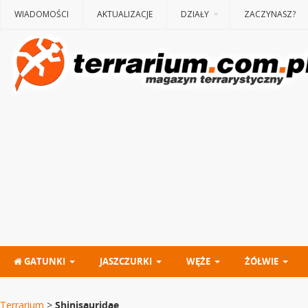
WIADOMOŚCI
AKTUALIZACJE
DZIAŁY
ZACZYNASZ?
GATUNKI
JASZCZURKI
WĘŻE
ŻÓŁWIE
Terrarium
>
Shinisauridae