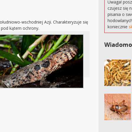
Uwaga! poszu
czujesz się 
pisania o sw
hodowlanych
ołudniowo-wschodniej Azji. Charakteryzuje się
koniecznie
s
m pod kątem ochrony.
Wiadomo