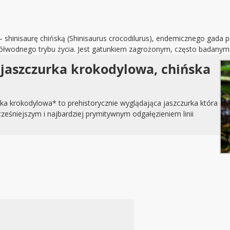
 shinisaurę chińską (Shinisaurus crocodilurus), endemicznego gada p
 półwodnego trybu życia. Jest gatunkiem zagrożonym, często badany
– jaszczurka krokodylowa, chińska
rka krokodylowa* to prehistorycznie wyglądająca jaszczurka która
ześniejszym i najbardziej prymitywnym odgałęzieniem linii