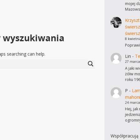
mojej dz
Mazowsz
Krzyszt
świers
świersz
w wyszukiwania
8 kwietni
Poprawi
aps searching can help.
Lin
-
Te
27 marca
A jaki w
żółw mo
roku 19
P
-
Lam
mahon
24 marca
Hej, ja
jedzeni
ogromn
Współpracują 