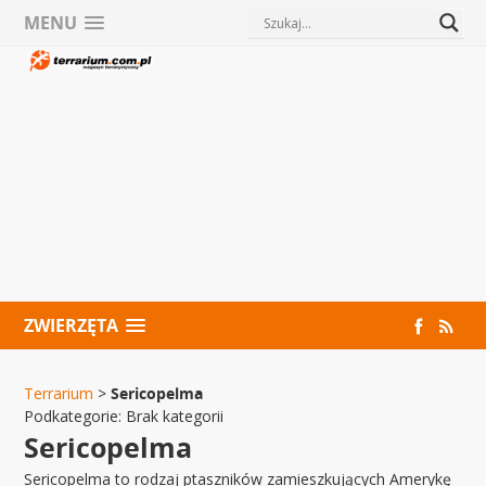
MENU
ZWIERZĘTA
Terrarium
>
Sericopelma
Podkategorie:
Brak kategorii
Sericopelma
Sericopelma to rodzaj ptaszników zamieszkujących Amerykę