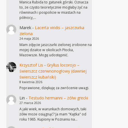
Manica Rubida to gatunek górski. Oznacza
to, że czysto teoretycznie mogłaby żyć na
równinach i pospolicie w miastach na
północy,…
Marek
-
Lacerta viridis – jaszczurka
zielona
24 maja 2026
Mam zdjęcie jaszczurki zielonej zrobione na
mojej działce w okolicach Płocka,
Mazowsze. Mogę udostępnić.
Krzysztof Lis
-
Gryllus locorojo –
świerszcz czerwnonogłowy (dawniej
świerszcz kubański)
8 kwietnia 2026
Poprawione, dziękuję za zwrócenie uwagi.
Lin
-
Testudo hermanni – żółw grecki
27 marca 2026
A jaki wiek, w warunkach domowych, taki
żółw może osiągnąć? Ja mam "Kajtka" od
roku 1965. Kupiony w Poznaniu na…