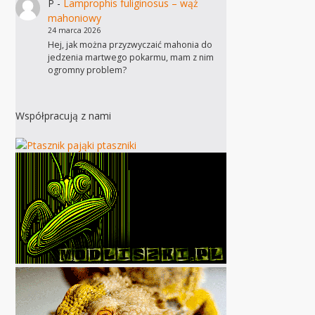
P
-
Lamprophis fuliginosus – wąż
mahoniowy
24 marca 2026
Hej, jak można przyzwyczaić mahonia do
jedzenia martwego pokarmu, mam z nim
ogromny problem?
Współpracują z nami