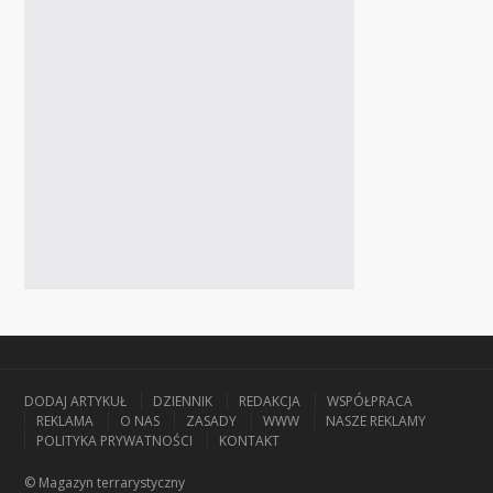
DODAJ ARTYKUŁ
DZIENNIK
REDAKCJA
WSPÓŁPRACA
REKLAMA
O NAS
ZASADY
WWW
NASZE REKLAMY
POLITYKA PRYWATNOŚCI
KONTAKT
© Magazyn terrarystyczny