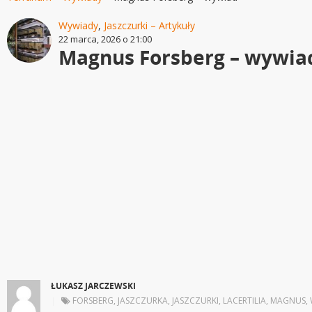
Wywiady
,
Jaszczurki – Artykuły
22 marca, 2026 o 21:00
Magnus Forsberg – wywia
ŁUKASZ JARCZEWSKI
|
FORSBERG
,
JASZCZURKA
,
JASZCZURKI
,
LACERTILIA
,
MAGNUS
,