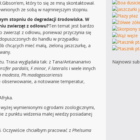
R.Gibson’em, który to się ze mną skontaktował.
rewnionych ze sobą w najmniejszym stopniu.
znym stopniu do degradacji środowiska. W
niu zwierząt z odłowu?
Ten temat jest bardzo
 zwierząt z odłowu, ponieważ przyczynia się
 dopuszczonych do handlu w przypadku
ób chcących mieć małą, zieloną jaszczurkę, a
owany.
Najnowsi subs
u. Trasa wyglądała tak: z Tana/Antananarivo
rcifer pardalis, F.minor, F.lateralis
i wiele innych
ta modesta, Ph.madagascariensis
ie obserwowanie, a notowanie temperatur,
fryka.
 z wyżej wymienionymi ogrodami zoologicznymi,
nie z punktu widzenia małej wiedzy posiadanej
afi. Oczywiście chciałbym pracować z
Phelsuma