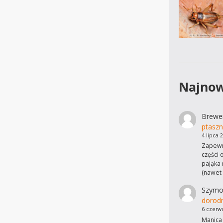
Najnow
Brewe
ptaszn
4 lipca 
Zapewn
części 
pająka 
(nawet
Szymo
dorod
6 czerw
Manica 