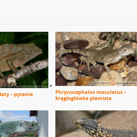
Phrynocephalus maculatus –
aty – pytania
krągłogłówka plamista