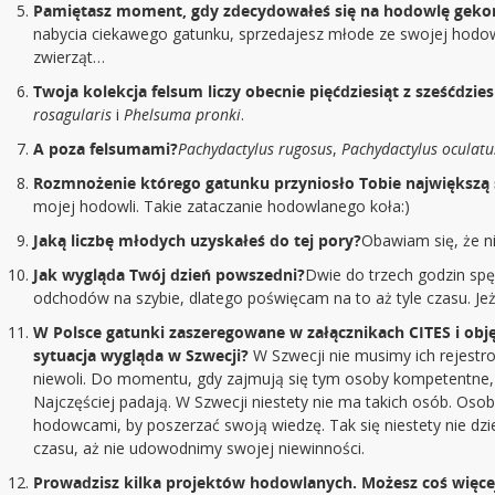
Pamiętasz moment, gdy zdecydowałeś się na hodowlę gekon
nabycia ciekawego gatunku, sprzedajesz młode ze swojej hodowli
zwierząt…
Twoja kolekcja felsum liczy obecnie pięćdziesiąt z sześćdzie
rosagularis
i
Phelsuma pronki
.
A poza felsumami?
Pachydactylus rugosus
,
Pachydactylus oculat
Rozmnożenie którego gatunku przyniosło Tobie największą 
mojej hodowli. Takie zataczanie hodowlanego koła:)
Jaką liczbę młodych uzyskałeś do tej pory?
Obawiam się, że ni
Jak wygląda Twój dzień powszedni?
Dwie do trzech godzin spę
odchodów na szybie, dlatego poświęcam na to aż tyle czasu. J
W Polsce gatunki zaszeregowane w załącznikach CITES i ob
sytuacja wygląda w Szwecji?
W Szwecji nie musimy ich rejest
niewoli. Do momentu, gdy zajmują się tym osoby kompetentne, k
Najczęściej padają. W Szwecji niestety nie ma takich osób. Oso
hodowcami, by poszerzać swoją wiedzę. Tak się niestety nie dzi
czasu, aż nie udowodnimy swojej niewinności.
Prowadzisz kilka projektów hodowlanych. Możesz coś więcej