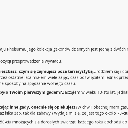
u Phelsuma, jego kolekcja gekonów dziennych jest jedną z dwóch na
ozycji przeprowadzenia wywiadu.
mieszkasz, czym się zajmujesz poza terrarystyką.
Urodziłem się i d
rzez ostatnie lata miałem wiele zajęć, czas poświęcałem jednak prz
ione sposoby na spędzanie wolnego czasu.
 co było Twoim pierwszym gadem?
Zacząłem w wieku 13-stu lat, jedn
jąc inne gady, obecnie się opiekujesz?
W chwili obecnej mam gat
az kilka żab, tak dla zabawy:) Wydaje mi się, że jest tego około 70-c
0-ciu mnożących się dorosłych zwierząt, każdego roku dochodzi do