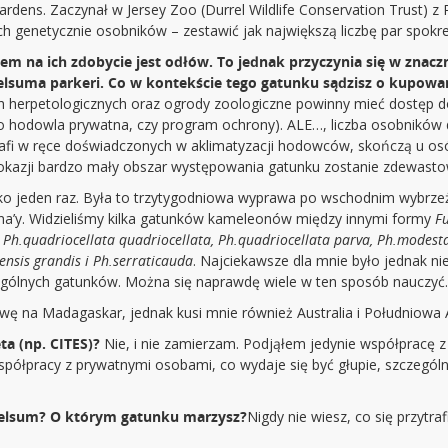
rdens. Zaczynał w Jersey Zoo (Durrel Wildlife Conservation Trust) z 
ych genetycznie osobników – zestawić jak największą liczbę par spok
m na ich zdobycie jest odłów. To jednak przyczynia się w znac
elsuma parkeri. Co w kontekście tego gatunku sądzisz o kupowa
 herpetologicznych oraz ogrody zoologiczne powinny mieć dostęp do
to hodowla prywatna, czy program ochrony). ALE…, liczba osobników
trafi w ręce doświadczonych w aklimatyzacji hodowców, skończą u os
y okazji bardzo mały obszar występowania gatunku zostanie zdewast
ko jeden raz. Była to trzytygodniowa wyprawa po wschodnim wybrzeż
ina’y. Widzieliśmy kilka gatunków kameleonów między innymi formy
Fu
, Ph.quadriocellata quadriocellata, Ph.quadriocellata parva, Ph.modes
nsis grandis i Ph.serraticauda
. Najciekawsze dla mnie było jednak n
ególnych gatunków. Można się naprawdę wiele w ten sposób nauczyć.
ę na Madagaskar, jednak kusi mnie również Australia i Południowa A
ta (np. CITES)?
Nie, i nie zamierzam. Podjąłem jedynie współpracę
współpracy z prywatnymi osobami, co wydaje się być głupie, szczegól
 felsum? O którym gatunku marzysz?
Nigdy nie wiesz, co się przytr