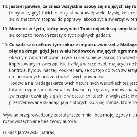
Jestem pewien, że znasz wszystkie osoby zajmujących się rod
to pytanie, gdyż takich osób jest naprawdę wiele. Myślę, że ka
się w znacznym stopniu do poprawy jakości życia zwierząt w ter
Moment w życiu, który przyniósł Tobie największą satysfakc
się coraz to nowych rzeczy o tych pięknych gadach.
Co sądzisz o całkowitym zakazie importu zwierząt z Madaga
błędna droga, gdyż jest wielu hodowców mających ogromne d
obecnym zapotrzebowaniu rynku i sposobie w jaki się to wszyst
importowanych zwierząt. Nie trafiają w ręce osób mających doś
kontrola, byłoby inaczej. Podkreślam, że dostęp do tych zwierz
umiarkowanych potrzeb i właściwych powodów.
Hodowla na Madagaskarze w ich naturalnych warunkach też jest
łatwiej rozpocząć i utrzymać w działaniu programy hodowli najb
zwierzęta rozwinęły się silnie w ostatnich latach, a większość i
przetrzymywane składają jaja z których klują się młode, które t
Wywiad przeprowadzony został przeze mnie i bez mojej zgody nie
rozpowszechniane bez zgody autora.
Łukasz Jarczewski (hatiras)