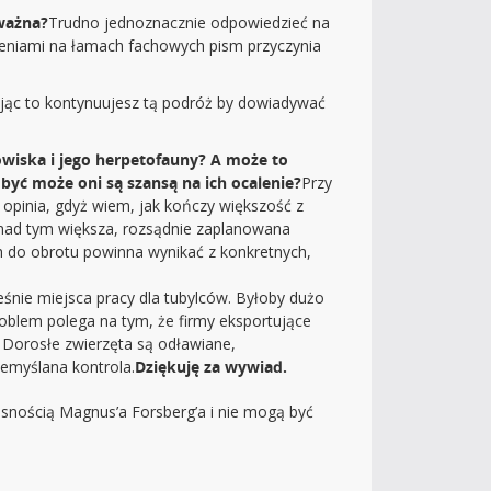
 ważna?
Trudno jednoznacznie odpowiedzieć na
czeniami na łamach fachowych pism przyczynia
ając to kontynuujesz tą podróż by dowiadywać
owiska i jego herpetofauny? A może to
yć może oni są szansą na ich ocalenie?
Przy
opinia, gdyż wiem, jak kończy większość z
a nad tym większa, rozsądnie zaplanowana
ch do obrotu powinna wynikać z konkretnych,
nie miejsca pracy dla tubylców. Byłoby dużo
roblem polega na tym, że firmy eksportujące
j. Dorosłe zwierzęta są odławiane,
zemyślana kontrola.
Dziękuję za wywiad.
nością Magnus’a Forsberg’a i nie mogą być