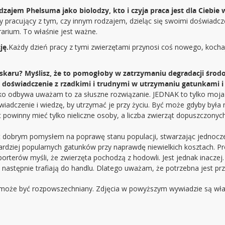
zajem Phelsuma jako biolodzy, kto i czyja praca jest dla Ciebie
żdy pracujący z tym, czy innym rodzajem, dzieląc się swoimi doświad
rarium. To właśnie jest ważne.
ję.
Każdy dzień pracy z tymi zwierzętami przynosi coś nowego, koch
skaru? Myślisz, że to pomogłoby w zatrzymaniu degradacji środ
oświadczenie z rzadkimi i trudnymi w utrzymaniu gatunkami i b
ko odbywa uważam to za słuszne rozwiązanie. JEDNAK to tylko moja 
wiadczenie i wiedzę, by utrzymać je przy życiu. Być może gdyby był
ąt powinny mieć tylko nieliczne osoby, a liczba zwierząt dopuszczony
 dobrym pomysłem na poprawę stanu populacji, stwarzając jednocześ
ardziej popularnych gatunków przy naprawdę niewielkich kosztach. P
mporterów myśli, że zwierzęta pochodzą z hodowli. Jest jednak inacze
o następnie trafiają do handlu. Dlatego uważam, że potrzebna jest pr
 może być rozpowszechniany. Zdjęcia w powyższym wywiadzie są włas