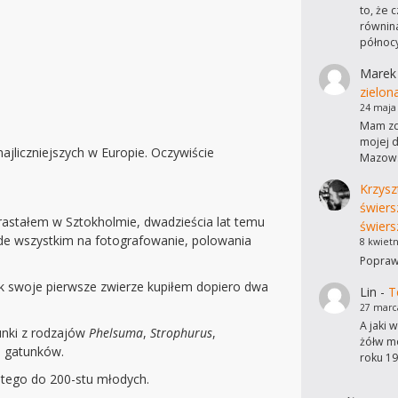
to, że 
równina
północ
Marek
zielon
24 maja
Mam zdj
mojej d
jliczniejszych w Europie. Oczywiście
Mazows
Krzysz
świers
orastałem w Sztokholmie, dwadzieścia lat temu
świers
ede wszystkim na fotografowanie, polowania
8 kwietn
Poprawi
ak swoje pierwsze zwierze kupiłem dopiero dwa
Lin
-
T
27 marc
A jaki 
unki z rodzajów
Phelsuma
,
Strophurus
,
żółw mo
iu gatunków.
roku 19
 tego do 200-stu młodych.