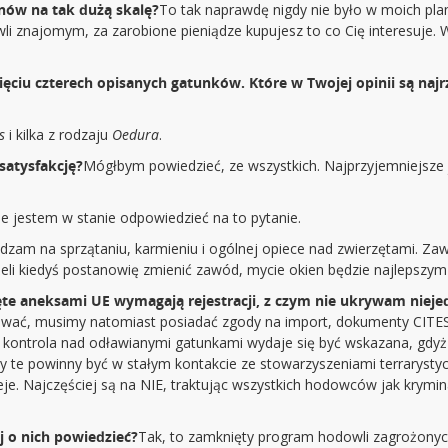
ów na tak dużą skalę?
To tak naprawdę nigdy nie było w moich plan
 znajomym, za zarobione pieniądze kupujesz to co Cię interesuje. W
sięciu czterech opisanych gatunków. Które w Twojej opinii są naj
us
i kilka z rodzaju
Oedura
.
satysfakcję?
Mógłbym powiedzieć, ze wszystkich. Najprzyjemniejsze je
e jestem w stanie odpowiedzieć na to pytanie.
dzam na sprzątaniu, karmieniu i ogólnej opiece nad zwierzętami. Za
eżeli kiedyś postanowię zmienić zawód, mycie okien będzie najleps
jęte aneksami UE wymagają rejestracji, z czym nie ukrywam nie
rować, musimy natomiast posiadać zgody na import, dokumenty CITES 
ontrola nad odławianymi gatunkami wydaje się być wskazana, gdyż ni
by te powinny być w stałym kontakcie ze stowarzyszeniami terrarysty
eje. Najczęściej są na NIE, traktując wszystkich hodowców jak krymi
 o nich powiedzieć?
Tak, to zamknięty program hodowli zagrożonyc