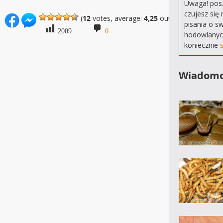
Uwaga! posz
czujesz się 
(
12
votes, average:
4,25
out of 5)
pisania o s
2009
0
hodowlanyc
koniecznie
Wiadomo