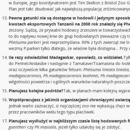
w Europie, jego koordynatorem jest Tim Skelton z Bristol Zoo Ga
Plan jest taki: zbudować jak największą populację zróżnicowan
Pewne gatunki nie są dostępne w hodowli i jedynym sposobe
kwotach eksportowych Tanzanii na 2008 rok znalazły się Ph
złożony. Sądzę, że prywatni hodowcy zrzeszeni w towarzystwach
to do napływu nowej krwi do grup hodowlanych (nieważne czy 
Phelsuma parkeri
jest nieprzemyślana. 90% z tych zwierząt nie 
wezmą P.parkeri tylko dlatego, że właśnie była dostępna… Prz
Ile razy odwiedziłeś Madagaskar, opowiedz, co widziałeś.
Tyl
do Perinet/Andasibe i następnie z Tamatave/Toamasina do Ivol
oraz oczywiście kilka gatunków felsum:
Phelsuma lineata lineata
madagascariensis, Ph.madagascariensis boehmei, Ph.madagascarie
wilgotności powietrza i ogólnych warunków naturalnych poszcz
Planujesz kolejne podróże?
Tak, w planach mam kolejną wypraw
Współpracujesz z jakimiś organizacjami chroniącymi zwierzę
jednak warto zaznaczyć, iż najczęściej zoo nie wykazują chęci 
przez pracowników wielu tego typu placówek.
Planujesz wydłużyć w najbliższym czasie listę hodowanych
guentheri
czy
Ph.masoala
, jeżeli tylko udałoby się je zdobyć.