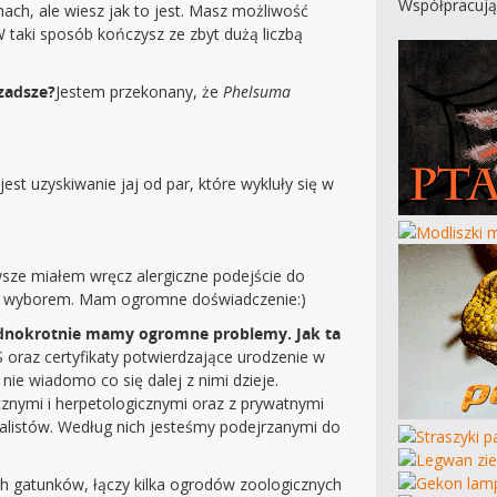
Współpracują
ach, ale wiesz jak to jest. Masz możliwość
 taki sposób kończysz ze zbyt dużą liczbą
rzadsze?
Jestem przekonany, że
Phelsuma
st uzyskiwanie jaj od par, które wykluły się w
wsze miałem wręcz alergiczne podejście do
zym wyborem. Mam ogromne doświadczenie:)
jednokrotnie mamy ogromne problemy. Jak ta
oraz certyfikaty potwierdzające urodzenie w
e wiadomo co się dalej z nimi dzieje.
cznymi i herpetologicznymi oraz z prywatnymi
nalistów. Według nich jesteśmy podejrzanymi do
h gatunków, łączy kilka ogrodów zoologicznych