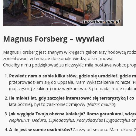
Magnus Forsberg – wywiad
Magnus Forsberg jest znanym w kręgach gekoniarzy hodowcą rodzaj
zorientowani w temacie doskonale wiedzą o kim mowa.
Chciałbym mu podziękować za niezwykle miłą postawę wobec prop
Powiedz nam o sobie kilka słów, gdzie się urodziłeś, gdzie 
przeprowadziłem się do Uppsala. Mam wykształcenie rolnicze. P
(najczęściej z łukiem) oraz wędkarstwo. Są to nadal moje ulub
Ile miałeś lat, gdy zacząłeś interesować się terrarystyką i
lata później, był to zaskroniec żmijowy (
Natrix maura
).
Jak wygląda Twoja obecna kolekcja? Iloma gatunkami, włącza
Nephrurus
,
Oedura
,
Diplodactylus
,
Pachydactylus
i
Lygodactylus
or
A ile jest w sumie osobników?
Zależy od sezonu. Mam około 25