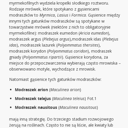
myrmekofilnych wydziela kropelki słodkiego roztworu.
Rodzaje mrówek, które spotykano z gąsienicami
modraszków to
Myrmica
,
Lasius
i
Formica
. Gąsienice między
innymi tych gatunków modraszków są spotykane w
towarzystwie mrówek (niektóre z nich to obligatoryjnie
myrmekofilne): modraszek eumedon (
Aricia eumedon
),
modraszek argus (
Plebejus argus
),modraszek idas (
Plebejus
idas
), modraszek lazurek (
Polyommatus thersites
),
modraszek korydon (
Polyommatus coridon
), modraszek
gniady (
Polyommatus ripartii
). Gąsienice korydona, za
miejsce do przepoczwarczenia wybierają często mrowiska –
obserwowano motyle, wychodzące z mrowisk.
Natomiast gąsienice tych gatunków modraszków:
Modraszek arion
(
Maculinea arion
)
Modraszek telejus
(
Maculinea teleius
) Fot.1
Modraszek nausitous
(
Maculinea nausitous
)
mają inną strategię. Do trzeciego stadium rozwojowego
żerują na roślinach. Często to nie są liście, ale kwiaty lub