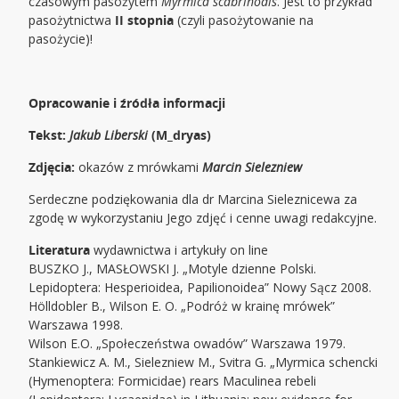
czasowym pasożytem
Myrmica scabrinodis
. Jest to przykład
pasożytnictwa
II stopnia
(czyli pasożytowanie na
pasożycie)!
Opracowanie i źródła informacji
Tekst:
Jakub Liberski
(M_dryas)
Zdjęcia:
okazów z mrówkami
Marcin Sielezniew
Serdeczne podziękowania dla dr Marcina Sieleznicewa za
zgodę w wykorzystaniu Jego zdjęć i cenne uwagi redakcyjne.
Literatura
wydawnictwa i artykuły on line
BUSZKO J., MASŁOWSKI J. „Motyle dzienne Polski.
Lepidoptera: Hesperioidea, Papilionoidea” Nowy Sącz 2008.
Hölldobler B., Wilson E. O. „Podróż w krainę mrówek”
Warszawa 1998.
Wilson E.O. „Społeczeństwa owadów” Warszawa 1979.
Stankiewicz A. M., Sielezniew M., Svitra G. „Myrmica schencki
(Hymenoptera: Formicidae) rears Maculinea rebeli