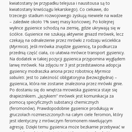
kwiatostany (w przypadku telejusa i nausitousa są to
kwiatostany krwiściągu lekarskiego). Co ciekawe, do
trzeciego stadium rozwojowego zyskują niewiele na wadze
– zaledwie około 1% swej masy końcowej. Po kolejnej
wylince gąsienice schodzą na ziemię, gdzie ukrywają się w
ściółce. Gąsienice nie szukają aktywnie gniazd mrówek, lecz
czekają na odnalezienie przez mrówki z rodzaju wścieklica
(
Myrmica
). Jeśli mrówka znajdzie gąsienicę, ta podkurcza
przednią część ciała, co ułatwia mrówce transport gąsienicy.
Na dodatek w takiej pozycji gąsienica przypomina wyglądem
larwę mrówek. Na zdjęciu nr 3 jest przedstawiona adopcja
gąsienicy modraszka ariona przez robotnicę
Myrmica
sabuleti
. Jest to zależność obligatoryjna (bezwzględna) –
gąsienica, która nie zostanie znaleziona przez mrówki ginie.
Po dostaniu się do wnętrza mrowiska gąsienica staje się
drapieżnikiem. „Językiem” mrówek jest komunikacja za
pomocą specyficznych substancji chemicznych
(feromonów). Prawdopodobnie gąsienice produkują w
gruczołach rozmieszczonych na całym ciele feromon, który
jest identyczny z mrówczym feromonem niwelującym
agresję. Dzięki temu gąsienica może bezkarnie przebywać w