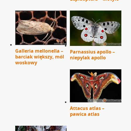
Galleria mellonella –
Parnassius apollo –
barciak większy, mól
niepylak apollo
woskowy
Attacus atlas –
pawica atlas