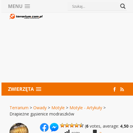
MENU
ZWIERZĘTA
Terrarium
>
Owady
>
Motyle
>
Motyle - Artykuły
>
Drapieżne gąsienice modraszków
(
6
votes, average:
4,50
ou