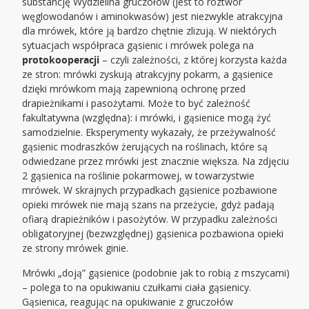
substancję Wydzielina gruczołów (jest to roztwór
węglowodanów i aminokwasów) jest niezwykle atrakcyjna
dla mrówek, które ją bardzo chętnie zlizują. W niektórych
sytuacjach współpraca gąsienic i mrówek polega na
protokooperacji
– czyli zależności, z której korzysta każda
ze stron: mrówki zyskują atrakcyjny pokarm, a gąsienice
dzięki mrówkom mają zapewnioną ochronę przed
drapieżnikami i pasożytami. Może to być zależność
fakultatywna (względna): i mrówki, i gąsienice mogą żyć
samodzielnie. Eksperymenty wykazały, że przeżywalność
gąsienic modraszków żerujących na roślinach, które są
odwiedzane przez mrówki jest znacznie większa. Na zdjęciu
2 gąsienica na roślinie pokarmowej, w towarzystwie
mrówek. W skrajnych przypadkach gąsienice pozbawione
opieki mrówek nie mają szans na przeżycie, gdyż padają
ofiarą drapieżników i pasożytów. W przypadku zależności
obligatoryjnej (bezwzględnej) gąsienica pozbawiona opieki
ze strony mrówek ginie.
Mrówki „doją” gąsienice (podobnie jak to robią z mszycami)
– polega to na opukiwaniu czułkami ciała gąsienicy.
Gąsienica, reagując na opukiwanie z gruczołów