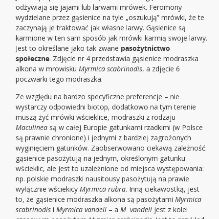
odżywiają się jajami lub larwami mrówek. Feromony
wydzielane przez gąsienice na tyle „oszukują” mrówki, że te
zaczynają je traktować jak własne larwy. Gąsienice są
karmione w ten sam sposób jak mrówki karmią swoje larwy.
Jest to określane jako tak zwane
pasożytnictwo
społeczne
. Zdjęcie nr 4 przedstawia gąsienice modraszka
alkona w mrowisku
Myrmica scabrinodis
, a zdjęcie 6
poczwarki tego modraszka.
Ze względu na bardzo specyficzne preferencje – nie
wystarczy odpowiedni biotop, dodatkowo na tym terenie
muszą żyć mrówki wścieklice, modraszki z rodzaju
Maculinea
są w całej Europie gatunkami rzadkimi (w Polsce
są prawnie chronione) i jednymi z bardziej zagrożonych
wyginięciem gatunków. Zaobserwowano ciekawą zależność:
gąsienice pasożytują na jednym, określonym gatunku
wścieklic, ale jest to uzależnione od miejsca występowania:
np. polskie modraszki nausitousy pasożytują na prawie
wyłącznie wściekicy
Myrmica rubra
. Inną ciekawostką, jest
to, że gąsienice modraszka alkona są pasożytami
Myrmica
scabrinodis
i
Myrmica vandeli
– a
M. vandeli
jest z kolei