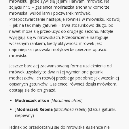
mrowisku, gdzie żywi się jajami i larwami mrówek. Na
zdjęciu nr 5 – gąsienica modraszka ariona w komorze
mrowiska, wśród larw i poczwarek mrówek.
Przepoczwarczenie następuje również w mrowisku. Rozwój
– jak na tak mały gatunek – trwa stosunkowo długo, bo
nawet może się przedłużyć do drugiego sezonu. Motyle
wylęgają się w mrowiskach. Przeobrażenie następuje
wczesnym rankiem, kiedy aktywność mrówek jest
najmniejsza i pozwala motylowi bezpiecznie opuścić
mrowisko.
Jeszcze bardziej zaawansowaną formę uzależnienia od
mrówek uzyskały te dwa niżej wymienione gatunki
modraszków. Ich rozwój przebiega podobnie jak wcześniej
opisanych gatunków. Gąsienice, również dzięki mrówkom,
dostają się do ich gniazd.
Modraszek alkon
(
Maculinea alcon
)
]
Modraszek Rebela
(
Maculinea rebeli
) (status gatunku
niepewny)
Jednak po przedostaniu się do mrowiska gąsienice nie