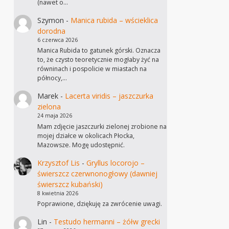
(nawet o…
Szymon
-
Manica rubida – wścieklica
dorodna
6 czerwca 2026
Manica Rubida to gatunek górski. Oznacza
to, że czysto teoretycznie mogłaby żyć na
równinach i pospolicie w miastach na
północy,…
Marek
-
Lacerta viridis – jaszczurka
zielona
24 maja 2026
Mam zdjęcie jaszczurki zielonej zrobione na
mojej działce w okolicach Płocka,
Mazowsze. Mogę udostępnić.
Krzysztof Lis
-
Gryllus locorojo –
świerszcz czerwnonogłowy (dawniej
świerszcz kubański)
8 kwietnia 2026
Poprawione, dziękuję za zwrócenie uwagi.
Lin
-
Testudo hermanni – żółw grecki