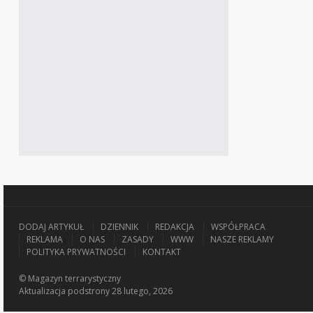
DODAJ ARTYKUŁ
DZIENNIK
REDAKCJA
WSPÓŁPRACA
REKLAMA
O NAS
ZASADY
WWW
NASZE REKLAMY
POLITYKA PRYWATNOŚCI
KONTAKT
© Magazyn terrarystyczny
Aktualizacja
podstrony 28 lutego, 2026