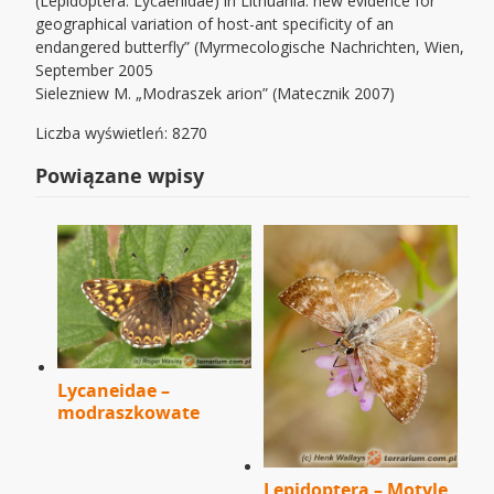
(Lepidoptera: Lycaenidae) in Lithuania: new evidence for
geographical variation of host-ant specificity of an
endangered butterfly” (Myrmecologische Nachrichten, Wien,
September 2005
Sielezniew M. „Modraszek arion” (Matecznik 2007)
Liczba wyświetleń: 8270
Powiązane wpisy
Lycaneidae –
modraszkowate
Lepidoptera – Motyle