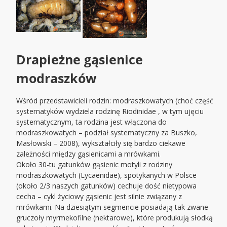
Drapieżne gąsienice
modraszków
Wśród przedstawicieli rodzin: modraszkowatych (choć część
systematyków wydziela rodzinę Riodinidae , w tym ujęciu
systematycznym, ta rodzina jest włączona do
modraszkowatych – podział systematyczny za Buszko,
Masłowski – 2008), wykształciły się bardzo ciekawe
zależności między gąsienicami a mrówkami.
Około 30-tu gatunków gąsienic motyli z rodziny
modraszkowatych (Lycaenidae), spotykanych w Polsce
(około 2/3 naszych gatunków) cechuje dość nietypowa
cecha – cykl życiowy gąsienic jest silnie związany z
mrówkami. Na dziesiątym segmencie posiadają tak zwane
gruczoły myrmekofilne (nektarowe), które produkują słodką