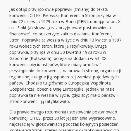
Jak dotąd przyjęto dwie poprawki (zmiany) do tekstu
konwencji CITES. Pierwszą Konferencja Stron przyjęła w
dniu 22 czerwca 1979 roku w Bonn (RFN), dodając w art. XI
ust. 3 pkt (a) słowa: „oraz przyjmować postanowienia
finansowe”, co poszerzyło zakres działania Konferencji
Stron. Poprawka ta weszła w życie w dniu 13 kwietnia 1987
roku wobec tych stron, które ją ratyfikowały. Druga
poprawka, przyjęta w dniu 30 kwietnia 1983 roku w
Gaborone (Botswana), polega na dodaniu w art. XXI
konwencji pięciu ustępów, które miały umożliwić
przystąpienie do konwencji, na prawach strony, organizacji
regionalnej integracji gospodarczej zamiast pojedynczych
państw. Chodziło tu głównie o Europejską Wspólnotę
Gospodarczą, obecnie Unię Europejską, jednak na razie
poprawka ta nie weszła w życie, gdyż zbyt mało państw –
stron konwencji ją ratyfikowało.
Dla prawidłowego rozumienia i stosowania postanowień
konwencji CITES, przez 30 lat jej istnienia wypracowano,
najczęściej w głosowaniach podczas kolejnych posiedzeń
Konferencji Stron, szereg przepisów okołokonwencyjnych