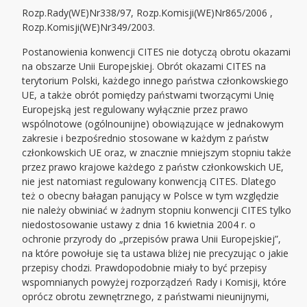
Rozp.Rady(WE)Nr338/97, Rozp.Komisji(WE)Nr865/2006 ,
Rozp.Komisji(WE)Nr349/2003.
Postanowienia konwencji CITES nie dotyczą obrotu okazami
na obszarze Unii Europejskiej. Obrót okazami CITES na
terytorium Polski, każdego innego państwa członkowskiego
UE, a także obrót pomiędzy państwami tworzącymi Unię
Europejską jest regulowany wyłącznie przez prawo
wspólnotowe (ogólnounijne) obowiązujące w jednakowym
zakresie i bezpośrednio stosowane w każdym z państw
członkowskich UE oraz, w znacznie mniejszym stopniu także
przez prawo krajowe każdego z państw członkowskich UE,
nie jest natomiast regulowany konwencją CITES. Dlatego
też o obecny bałagan panujący w Polsce w tym względzie
nie należy obwiniać w żadnym stopniu konwencji CITES tylko
niedostosowanie ustawy z dnia 16 kwietnia 2004 r. o
ochronie przyrody do „przepisów prawa Unii Europejskiej”,
na które powołuje się ta ustawa bliżej nie precyzując o jakie
przepisy chodzi. Prawdopodobnie miały to być przepisy
wspomnianych powyżej rozporządzeń Rady i Komisji, które
oprócz obrotu zewnętrznego, z państwami nieunijnymi,