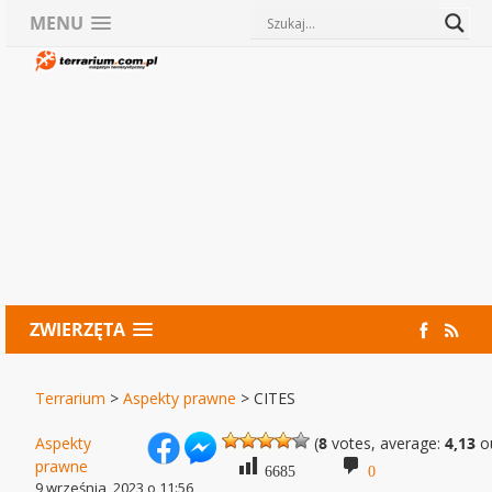
MENU
ZWIERZĘTA
Terrarium
>
Aspekty prawne
>
CITES
Aspekty
(
8
votes, average:
4,13
ou
prawne
6685
0
9 września, 2023 o 11:56