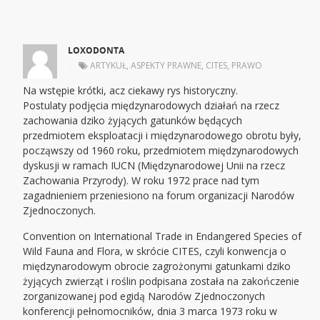
LOXODONTA
|
ARTYKUŁ
,
ASPEKTY PRAWNE
,
CITES
,
PRAWO
Na wstępie krótki, acz ciekawy rys historyczny.
Postulaty podjęcia międzynarodowych działań na rzecz
zachowania dziko żyjących gatunków będących
przedmiotem eksploatacji i międzynarodowego obrotu były,
począwszy od 1960 roku, przedmiotem międzynarodowych
dyskusji w ramach IUCN (Międzynarodowej Unii na rzecz
Zachowania Przyrody). W roku 1972 prace nad tym
zagadnieniem przeniesiono na forum organizacji Narodów
Zjednoczonych.
Convention on International Trade in Endangered Species of
Wild Fauna and Flora, w skrócie CITES, czyli konwencja o
międzynarodowym obrocie zagrożonymi gatunkami dziko
żyjących zwierząt i roślin podpisana została na zakończenie
zorganizowanej pod egidą Narodów Zjednoczonych
konferencji pełnomocników, dnia 3 marca 1973 roku w