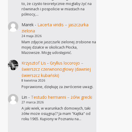
to, że czysto teoretycznie mogłaby żyć na
równinach i pospolicie w miastach na
północy,…
Marek
-
Lacerta viridis – jaszczurka
zielona
24 maja 2026
Mam zdjęcie jaszczurki zielonej zrobione na
mojej działce w okolicach Płocka,
Mazowsze. Mogę udostępnić.
Krzysztof Lis
-
Gryllus locorojo –
świerszcz czerwnonogłowy (dawniej
świerszcz kubański)
8 kwietnia 2026
Poprawione, dziękuję za zwrócenie uwagi.
Lin
-
Testudo hermanni – żółw grecki
27 marca 2026
A jaki wiek, w warunkach domowych, taki
żółw może osiągnąć? Ja mam "Kajtka" od
roku 1965. Kupiony w Poznaniu na…