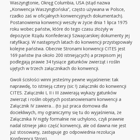
Waszyngtonie, Okręg Columbia, USA (stąd nazwa
„Konwencja Waszyngtońska”, często używana w Polsce,
rzadko zaś w oficjalnych konwencyjnych dokumentach).
Postanowienia konwencji weszły w życie dnia 1 lipca 1975
roku wobec państw, które do tego czasu złożyły w
depozycie Rządu Konfederacji Szwajcarskiej dokumenty jej
ratyfikacji. W następnych latach do konwencji przystępowały
kolejne państwa. Obecnie Stronami konwencji CITES jest
169 państw (na około 200 istniejących) a przepisom jej
podlegają prawie 34 tysiące gatunków zwierząt i roślin
ujętych w trzech załącznikach do konwencji.
Gwoli ścisłości winni jesteśmy pewne wyjaśnienie: tak
naprawdę, to istnieją cztery (sic !) załączniki do konwencji
CITES. Załączniki I, II i III zawierają wykazy gatunków
zwierząt i roślin objętych postanowieniami konwencji a
Załącznik IV zawiera… (to już praca domowa dla
dociekliwych, my ograniczymy się tu do wyjaśnienia, że
Załącznika IV nigdy formalnie nie uchylono, czyli prawnie
nadal istnieje jako część konwencji, ale od dawna nie jest
już stosowany, zastępuje go odpowiednia rezolucja
Konferencji Stron).