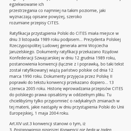
egzekwowanie ich
przestrzegania co najmniej na takim poziomie, jaki
wyznaczają opisane powyżej, szeroko
rozumiane przepisy CITES.
Ratyfikacja przystąpienia Polski do CITES miała miejsce w
dniu 3 listopada 1989 roku podpisem… Prezydenta Polskiej
Rzeczypospolitej Ludowej generała armii Wojciecha
Jaruzelskiego. Dokumenty ratyfikacji przekazano Rządowi
Konfederacji Szwajcarskiej w dniu 12 grudnia 1989 roku,
postanowienia konwencji (łącznie z I poprawką, bo taki tekst
został ratyfikowany) wiążą państwo polskie od dnia 12
marca 1990 roku. Dokumenty przyjęcia przez Polskę II
poprawki do tekstu konwencji przekazano dopiero… 13
czerwca 2005 roku. Historię wprowadzania przepisów CITES
do polskiego prawa opisaliśmy w oddzielnym pliku. Tu
chcielibyśmy tylko przypomnieć o radykalnych zmianach w
tej materii, jakie nastąpiły w dniu przystąpienia Polski do Unii
Europejskiej, 1 maja 2004 roku.
Art.XIV ust.3 konwencji stanowi o tym, iż
3.
Postanowienia niniejszej Konwencji nie będą w żaden