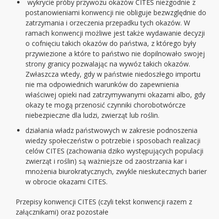
wykrycie próby przywozu okazów CITES niezgodnie z
postanowieniami konwencji nie obliguje bezwzględnie do
zatrzymania i orzeczenia przepadku tych okazów. W
ramach konwencji możliwe jest także wydawanie decyzji
o cofnięciu takich okazów do państwa, z którego były
przywiezione a które to państwo nie dopilnowało swojej
strony granicy pozwalając na wywóz takich okazów.
Zwłaszcza wtedy, gdy w państwie niedoszłego importu
nie ma odpowiednich warunków do zapewnienia
właściwej opieki nad zatrzymywanymi okazami albo, gdy
okazy te mogą przenosić czynniki chorobotwórcze
niebezpieczne dla ludzi, zwierząt lub roślin.
działania władz państwowych w zakresie podnoszenia
wiedzy społeczeństw o potrzebie i sposobach realizacji
celów CITES (zachowania dziko występujących populacji
zwierząt i roślin) są ważniejsze od zaostrzania kar i
mnożenia biurokratycznych, zwykle nieskutecznych barier
w obrocie okazami CITES.
Przepisy konwencji CITES (czyli tekst konwencji razem z
załącznikami) oraz pozostałe