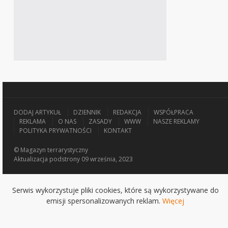
DODAJ ARTYKUŁ
DZIENNIK
REDAKCJA
WSPÓŁPRACA
REKLAMA
O NAS
ZASADY
WWW
NASZE REKLAMY
POLITYKA PRYWATNOŚCI
KONTAKT
© Magazyn terrarystyczny
Aktualizacja
podstrony 09 września, 2023
Serwis wykorzystuje pliki cookies, które są wykorzystywane do
emisji spersonalizowanych reklam.
Więcej