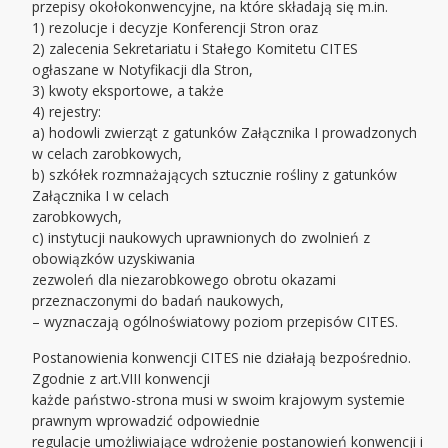
przepisy okołokonwencyjne, na które składają się m.in.
1) rezolucje i decyzje Konferencji Stron oraz
2) zalecenia Sekretariatu i Stałego Komitetu CITES
ogłaszane w Notyfikacji dla Stron,
3) kwoty eksportowe, a także
4) rejestry:
a) hodowli zwierząt z gatunków Załącznika I prowadzonych
w celach zarobkowych,
b) szkółek rozmnażających sztucznie rośliny z gatunków
Załącznika I w celach
zarobkowych,
c) instytucji naukowych uprawnionych do zwolnień z
obowiązków uzyskiwania
zezwoleń dla niezarobkowego obrotu okazami
przeznaczonymi do badań naukowych,
– wyznaczają ogólnoświatowy poziom przepisów CITES.
Postanowienia konwencji CITES nie działają bezpośrednio.
Zgodnie z art.VIII konwencji
każde państwo-strona musi w swoim krajowym systemie
prawnym wprowadzić odpowiednie
regulacje umożliwiające wdrożenie postanowień konwencji i