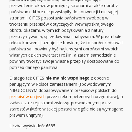
przewożenie okazów pomiędzy stronami a także obrót z
państwami, które nie przystąpiły do konwencji i nie są jej
stronami, CITES pozostawia państwom swobodę w
tworzeniu przepisów dotyczących wewnątrzkrajowego
obrotu okazami, w tym ich pozyskiwania z natury,
przetrzymywania, sprzedawania i nabywania. W preambule
tekstu konwencji uznaje się bowiem, że to społeczeństwa i
państwa są i powinny być najlepszymi obrońcami swoich
własnych dzikich zwierząt i roślin, a zatem samodzielnie
powinny tworzyć swoje własne przepisy dostosowane do
potrzeb danego państwa.
Dlatego też CITES
nie ma nic wspólnego
z obecnie
panującym w Polsce zamieszaniem (spowodowanym
NIEUDOLNYM dopasowywaniem przepisów polskich do
przepisów unijnych
przez niekompetentnych urzędników), a
zwłaszcza z rejestrami zwierząt prowadzonymi przez
starostów (które w takiej postaci w ogóle nie są wymagane
prawem unijnym).
Liczba wyświetleń: 6685