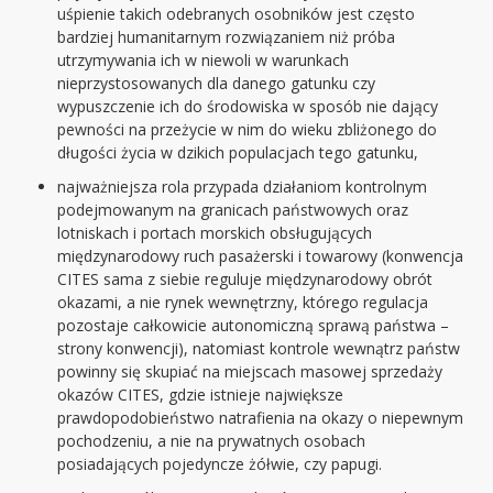
uśpienie takich odebranych osobników jest często
bardziej humanitarnym rozwiązaniem niż próba
utrzymywania ich w niewoli w warunkach
nieprzystosowanych dla danego gatunku czy
wypuszczenie ich do środowiska w sposób nie dający
pewności na przeżycie w nim do wieku zbliżonego do
długości życia w dzikich populacjach tego gatunku,
najważniejsza rola przypada działaniom kontrolnym
podejmowanym na granicach państwowych oraz
lotniskach i portach morskich obsługujących
międzynarodowy ruch pasażerski i towarowy (konwencja
CITES sama z siebie reguluje międzynarodowy obrót
okazami, a nie rynek wewnętrzny, którego regulacja
pozostaje całkowicie autonomiczną sprawą państwa –
strony konwencji), natomiast kontrole wewnątrz państw
powinny się skupiać na miejscach masowej sprzedaży
okazów CITES, gdzie istnieje największe
prawdopodobieństwo natrafienia na okazy o niepewnym
pochodzeniu, a nie na prywatnych osobach
posiadających pojedyncze żółwie, czy papugi.