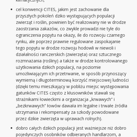
cel konwencji CITES, jakim jest zachowanie dla
przyszłych pokoleń dziko występujących populacji
zwierząt i roślin, powinien być realizowany nie w drodze
zaostrzania zakazów, co zwykle prowadzi nie tyle do
ograniczenia popytu na okazy, ile do rozwoju czarnego
rynku, ale poprzez prawnie regulowane zaspokajanie
tego popytu w drodze rozwoju hodowli w niewoli i
działalności ranczerskich (zwierzęta) oraz sztucznego
rozmnażania (rośliny) a także w drodze kontrolowanego
użytkowania dzikich populacji, na poziomie
umożliwiającym ich przetrwanie, w sposób przynoszący
wymierną i długoterminową korzyść miejscowej ludności
(dzięki temu mieszkający w pobliżu miejsc występowania
gatunków CITES często z kłusowników stawali się
strażnikami łowieckimi a organizacja „krwawych” i
„bezkrwawych” łowów dawała im legalne i trwałe źródła
utrzymania i rekompensaty za szkody powodowane
przez dzikie zwierzęta w uprawach rolnych).
dobro całych dzikich populacji jest ważniejsze niż dobro
pojedynczych osobników odbieranych handlarzom, a