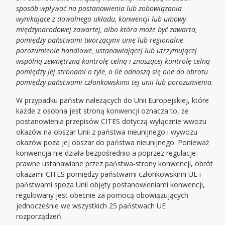
sposób wpływać na postanowienia lub zobowiązania
wynikające z dowolnego układu, konwencji lub umowy
międzynarodowej zawartej, albo która może być zawarta,
pomiędzy państwami tworzącymi unię lub regionalne
porozumienie handlowe, ustanawiającej lub utrzymującej
wspólną zewnętrzną kontrolę celną i znoszącej kontrolę celną
pomiędzy jej stronami o tyle, o ile odnoszą się one do obrotu
pomiędzy państwami członkowskimi tej unii lub porozumienia.
W przypadku państw należących do Unii Europejskiej, które
każde z osobna jest stroną konwencji oznacza to, że
postanowienia przepisów CITES dotyczą wyłącznie wwozu
okazów na obszar Unii z państwa nieunijnego i wywozu
okazów poza jej obszar do państwa nieunijnego. Ponieważ
konwencja nie działa bezpośrednio a poprzez regulacje
prawne ustanawiane przez państwa-strony konwencji, obrót
okazami CITES pomiędzy państwami członkowskimi UE i
państwami spoza Unii objęty postanowieniami konwencji,
regulowany jest obecnie za pomocą obowiązujących
jednocześnie we wszystkich 25 państwach UE
rozporządzeń: