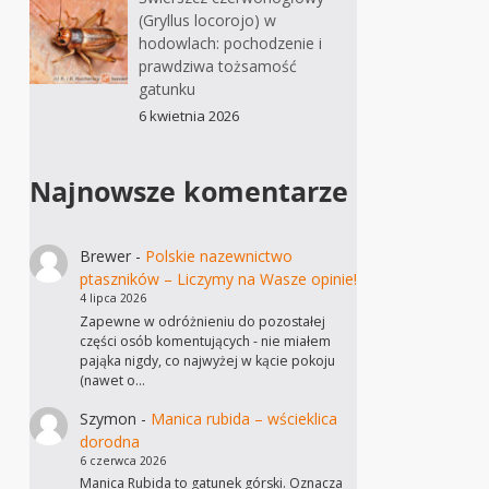
(Gryllus locorojo) w
hodowlach: pochodzenie i
prawdziwa tożsamość
gatunku
6 kwietnia 2026
Najnowsze komentarze
Brewer
-
Polskie nazewnictwo
ptaszników – Liczymy na Wasze opinie!
4 lipca 2026
Zapewne w odróżnieniu do pozostałej
części osób komentujących - nie miałem
pająka nigdy, co najwyżej w kącie pokoju
(nawet o…
Szymon
-
Manica rubida – wścieklica
dorodna
6 czerwca 2026
Manica Rubida to gatunek górski. Oznacza