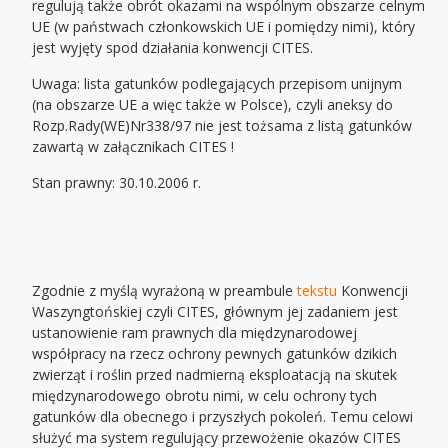
regulują także obrót okazami na wspólnym obszarze celnym
UE (w państwach członkowskich UE i pomiędzy nimi), który
jest wyjęty spod działania konwencji CITES.
Uwaga: lista gatunków podlegających przepisom unijnym
(na obszarze UE a więc także w Polsce), czyli aneksy do
Rozp.Rady(WE)Nr338/97 nie jest tożsama z listą gatunków
zawartą w załącznikach CITES !
Stan prawny: 30.10.2006 r.
Zgodnie z myślą wyrażoną w preambule
tekstu
Konwencji
Waszyngtońskiej czyli CITES, głównym jej zadaniem jest
ustanowienie ram prawnych dla międzynarodowej
współpracy na rzecz ochrony pewnych gatunków dzikich
zwierząt i roślin przed nadmierną eksploatacją na skutek
międzynarodowego obrotu nimi, w celu ochrony tych
gatunków dla obecnego i przyszłych pokoleń. Temu celowi
służyć ma system regulujący przewożenie okazów CITES