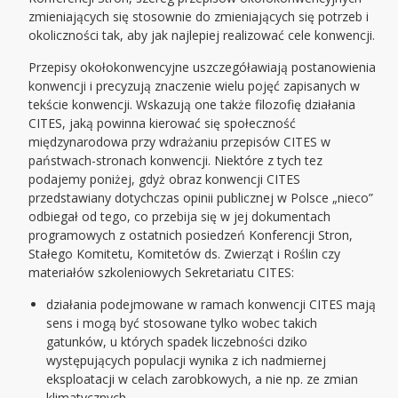
zmieniających się stosownie do zmieniających się potrzeb i
okoliczności tak, aby jak najlepiej realizować cele konwencji.
Przepisy okołokonwencyjne uszczegóławiają postanowienia
konwencji i precyzują znaczenie wielu pojęć zapisanych w
tekście konwencji. Wskazują one także filozofię działania
CITES, jaką powinna kierować się społeczność
międzynarodowa przy wdrażaniu przepisów CITES w
państwach-stronach konwencji. Niektóre z tych tez
podajemy poniżej, gdyż obraz konwencji CITES
przedstawiany dotychczas opinii publicznej w Polsce „nieco”
odbiegał od tego, co przebija się w jej dokumentach
programowych z ostatnich posiedzeń Konferencji Stron,
Stałego Komitetu, Komitetów ds. Zwierząt i Roślin czy
materiałów szkoleniowych Sekretariatu CITES:
działania podejmowane w ramach konwencji CITES mają
sens i mogą być stosowane tylko wobec takich
gatunków, u których spadek liczebności dziko
występujących populacji wynika z ich nadmiernej
eksploatacji w celach zarobkowych, a nie np. ze zmian
klimatycznych,