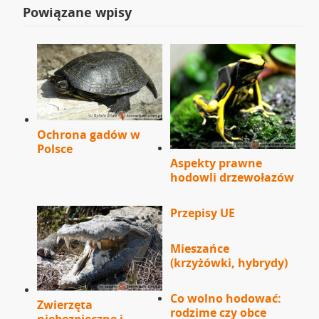
Powiązane wpisy
Ochrona gadów w
Polsce
Aspekty prawne
hodowli drzewołazów
Przepisy UE
Mieszańce
(krzyżówki, hybrydy)
Co wolno hodować:
Zwierzęta
rodzime czy obce