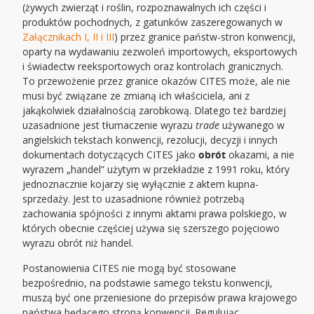
(żywych zwierząt i roślin, rozpoznawalnych ich części i
produktów pochodnych, z gatunków zaszeregowanych w
Załącznikach I, II i III
) przez granice państw-stron konwencji,
oparty na wydawaniu zezwoleń importowych, eksportowych
i świadectw reeksportowych oraz kontrolach granicznych.
To przewożenie przez granice okazów CITES może, ale nie
musi być związane ze zmianą ich właściciela, ani z
jakąkolwiek działalnością zarobkową. Dlatego też bardziej
uzasadnione jest tłumaczenie wyrazu
trade
używanego w
angielskich tekstach konwencji, rezolucji, decyzji i innych
dokumentach dotyczących CITES jako
obrót
okazami, a nie
wyrazem „handel” użytym w przekładzie z 1991 roku, który
jednoznacznie kojarzy się wyłącznie z aktem kupna-
sprzedaży. Jest to uzasadnione również potrzebą
zachowania spójności z innymi aktami prawa polskiego, w
których obecnie częściej używa się szerszego pojęciowo
wyrazu obrót niż handel.
Postanowienia CITES nie mogą być stosowane
bezpośrednio, na podstawie samego tekstu konwencji,
muszą być one przeniesione do przepisów prawa krajowego
państwa będącego stroną konwencji. Regulując