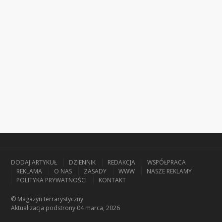
DODAJ ARTYKUŁ
DZIENNIK
REDAKCJA
WSPÓŁPRACA
REKLAMA
O NAS
ZASADY
WWW
NASZE REKLAMY
POLITYKA PRYWATNOŚCI
KONTAKT
© Magazyn terrarystyczny
Aktualizacja
podstrony 04 marca, 2026