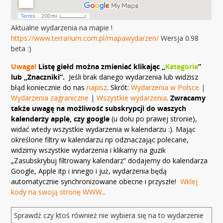
Aktualne wydarzenia na mapie !
https://www.terrarium.com.pl/mapawydarzen/
Wersja 0.98
beta :)
Uwaga!
Listę giełd można zmieniać klikając „
Kategorie
”
lub „Znaczniki”.
Jeśli brak danego wydarzenia lub widzisz
błąd koniecznie do nas
napisz
. Skrót:
Wydarzenia w Polsce
|
Wydarzenia zagraniczne
|
Wszystkie wydarzenia
.
Zwracamy
także uwagę na możliwość subskrypcji do waszych
kalendarzy apple, czy google
(u dołu po prawej stronie),
widać wtedy wszystkie wydarzenia w kalendarzu :). Mając
określone filtry w kalendarzu np odznaczając polecane,
widzimy wszystkie wydarzenia i klikamy na guzik
„Zasubskrybuj filtrowany kalendarz” dodajemy do kalendarza
Google, Apple itp i innego i już, wydarzenia będą
automatycznie synchronizowane obecne i przyszłe!
Wklej
kody na swoją stronę WWW
..
Sprawdź czy ktoś również nie wybiera się na to wydarzenie