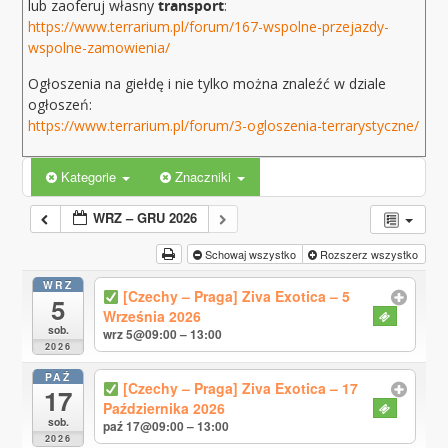
lub zaoferuj własny
transport
:
https://www.terrarium.pl/forum/167-wspolne-przejazdy-
wspolne-zamowienia/
Ogłoszenia na giełdę i nie tylko można znaleźć w dziale
ogłoszeń:
https://www.terrarium.pl/forum/3-ogloszenia-terrarystyczne/
Kategorie
Znaczniki
WRZ – GRU 2026
Schowaj wszystko
Rozszerz wszystko
WRZ
[Czechy – Praga] Ziva Exotica – 5
5
Września 2026
sob.
wrz 5@09:00 – 13:00
2026
PAŹ
[Czechy – Praga] Ziva Exotica – 17
17
Października 2026
sob.
paź 17@09:00 – 13:00
2026